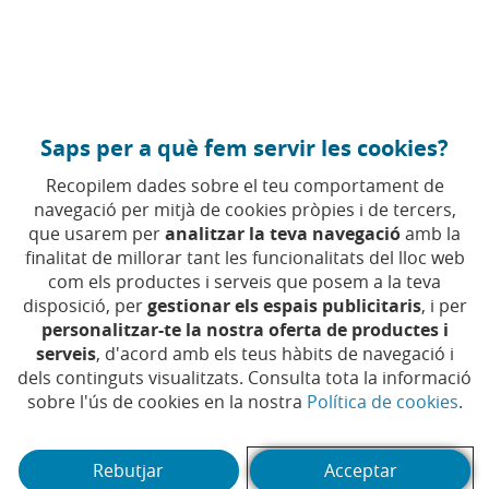
Anar al contingut central
Caixabank (Anar a Inici)
Saps per a què fem servir les cookies?
Recopilem dades sobre el teu comportament de
Entorn
navegació per mitjà de cookies pròpies i de tercers,
que usarem per
analitzar la teva navegació
amb la
finalitat de millorar tant les funcionalitats del lloc web
econòmic
com els productes i serveis que posem a la teva
disposició, per
gestionar els espais publicitaris
, i per
personalitzar-te la nostra oferta de productes i
Anàlisi per entendre l'economia, els
serveis
, d'acord amb els teus hàbits de navegació i
mercats, la inversió, l'ocupació i els
dels continguts visualitzats. Consulta tota la informació
(Ob
sobre l'ús de cookies en la nostra
Política de cookies
.
tipus d'interès
Rebutjar
Acceptar