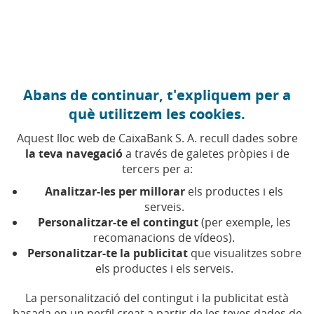
Anar al contingut central
Caixabank (Anar a Inici)
Abans de continuar, t'expliquem per a
què utilitzem les cookies.
Aquest lloc web de CaixaBank S. A. recull dades sobre
la teva navegació
a través de galetes pròpies i de
tercers per a:
APRENDRE
Educació
Analitzar-les per millorar
els productes i els
serveis.
Personalitzar-te el contingut
(per exemple, les
Formació, aprenentatge i coneixement aplicats al
recomanacions de vídeos).
desenvolupament personal
Personalitzar-te la publicitat
que visualitzes sobre
els productes i els serveis.
La personalització del contingut i la publicitat està
basada en un perfil creat a partir de les teves dades de