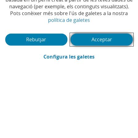
Compartir a Facebook (Obre en finestra 
Compartir a X (Obre en finestra nova
Compartir a WhatsApp (Obre en 
Compartir a LinkedIn (Obre 
Enviar por email (Obre 
navegació (per exemple, els continguts visualitzats).
Pots conèixer més sobre l'ús de galetes a la nostra
(Obre en finestra no
política de galetes
Rebutjar
Acceptar
ECONOMIA GLOBAL
Quins són els passaports més i menys
(Obre en finestra
Configura les galetes
poderosos del món el 2026?