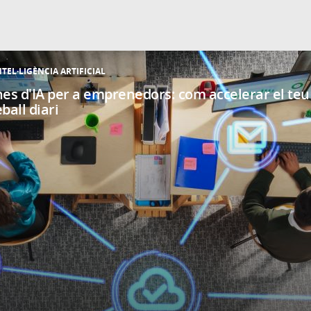
NTEL·LIGÈNCIA ARTIFICIAL
nes d'IA per a emprenedors: com accelerar el teu
eball diari