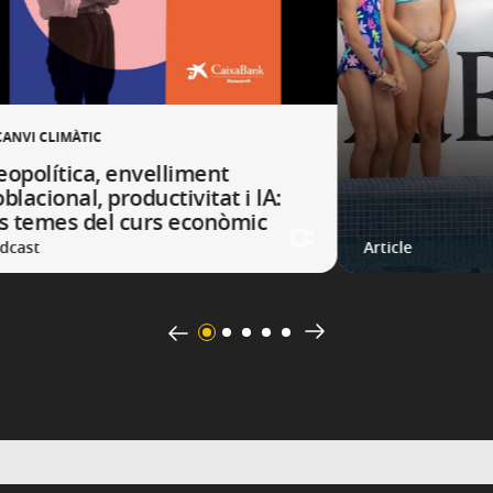
CANVI CLIMÀTIC
eopolítica, envelliment
blacional, productivitat i IA:
ls temes del curs econòmic
dcast
Article