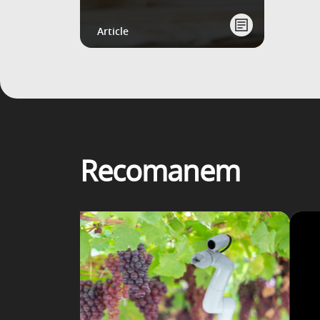
Article
Recomanem
uè