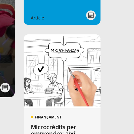
Article
FINANÇAMENT
Microcrèdits per
emprendre: així