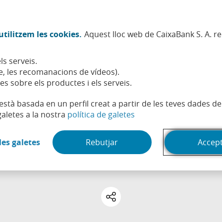
Twitter (Obre en finestra nova)
Facebook (Obre en finestra no
Instagram (Obre en finest
Linkedin (Obre en fin
Youtube (Obre en
Spotify (Obre
TikTok (
What
tilitzem les cookies.
Aquest lloc web de CaixaBank S. A. r
Sostenibilitat
Accionistes i inversors
Persones
ls serveis.
, les recomanacions de vídeos).
es sobre els productes i els serveis.
t està basada en un perfil creat a partir de les teves dades 
(Obre en finestra nova)
galetes a la nostra
política de galetes
EMPRENDRE
Recursos per a empreses
(Obre en finestra nova)
les galetes
Rebutjar
Accep
Eines, ajudes i claus útils per a l'activitat empresarial