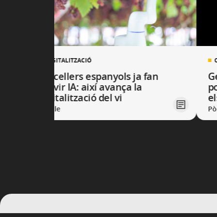
DIGITALITZACIÓ
Els cellers espanyols ja fan
G
servir IA: així avança la
po
digitalització del vi
e
Article
Pò
S'estan mostrant les diapositives 1 a 3 del carrusel.