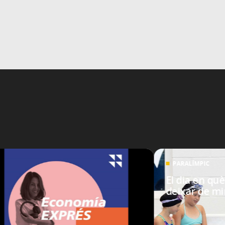
PARALÍMPIC
El dia en què
deixar de mir