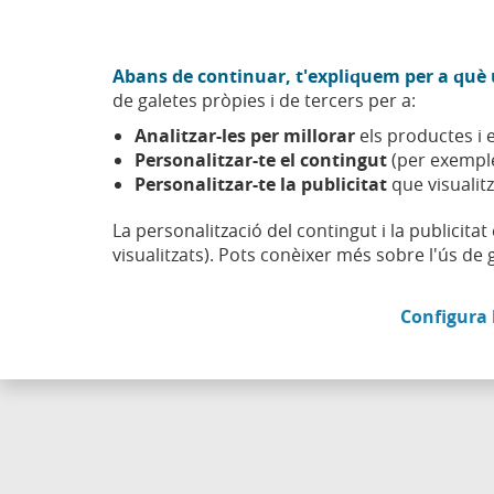
Anar al contingut central
Acció CABK (Obre en finestra nova)
Abans de continuar, t'expliquem per a què u
Sobre nosaltres
de galetes pròpies i de tercers per a:
Caixabank (Anar a Inici)
Analitzar-les per millorar
els productes i e
Esfera
Emprendre
Recursos per a empreses
Personalitzar-te el contingut
(per exemple
Personalitzar-te la publicitat
que visualitz
La personalització del contingut i la publicita
visualitzats). Pots conèixer més sobre l'ús de 
Configura 