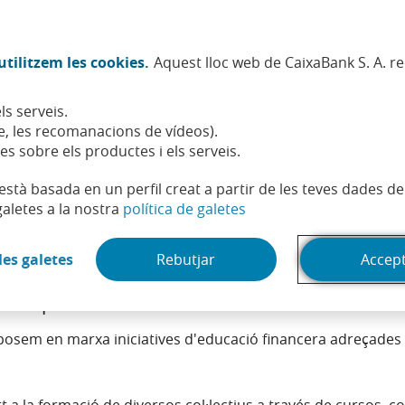
Twitter (Obre en finestra nova)
Facebook (Obre en finestra no
Instagram (Obre en finest
Linkedin (Obre en fin
Youtube (Obre en
Spotify (Obre
TikTok (
What
tilitzem les cookies.
Aquest lloc web de CaixaBank S. A. r
Sostenibilitat
Accionistes i inversors
Persones
ls serveis.
ra financera
, les recomanacions de vídeos).
es sobre els productes i els serveis.
t està basada en un perfil creat a partir de les teves dades 
(Obre en finestra nova)
galetes a la nostra
política de galetes
(Obre en finestra nova)
les galetes
Rebutjar
Accep
la millora de la cultura financera dels nostre
nt les persones en situació de vulnerabilitat.
a posem en marxa iniciatives d'educació financera adreçades