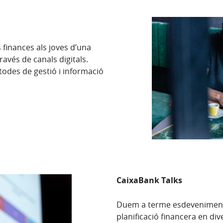
inances als joves d’una
ravés de canals digitals.
odes de gestió i informació
estra nova)
CaixaBank Talks
Duem a terme esdevenime
planificació financera en dive