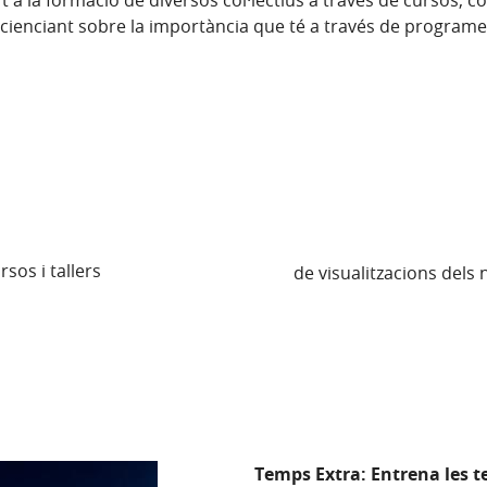
 a la formació de diversos col·lectius a través de cursos, con
cienciant sobre la importància que té a través de programes 
sos i tallers
de visualitzacions dels 
Temps Extra: Entrena les t