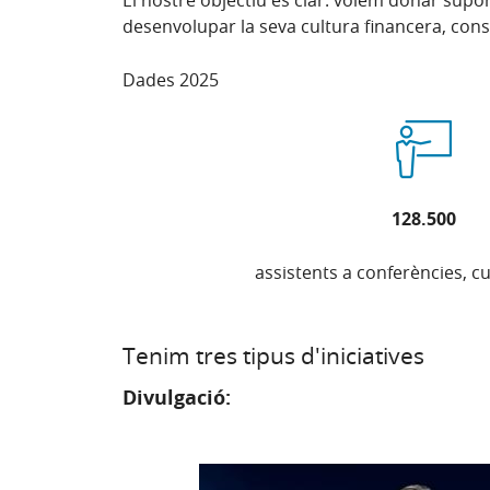
El nostre objectiu és clar: volem donar suport
desenvolupar la seva cultura financera, cons
Dades 2025
128.500
assistents a conferències, cur
Tenim tres tipus d'iniciatives
Divulgació: