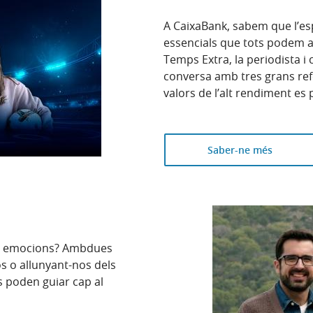
A CaixaBank, sabem que l’esp
essencials que tots podem ap
Temps Extra, la periodista i 
conversa amb tres grans ref
valors de l’alt rendiment es 
Saber-ne més
res emocions? Ambdues
os o allunyant-nos dels
s poden guiar cap al