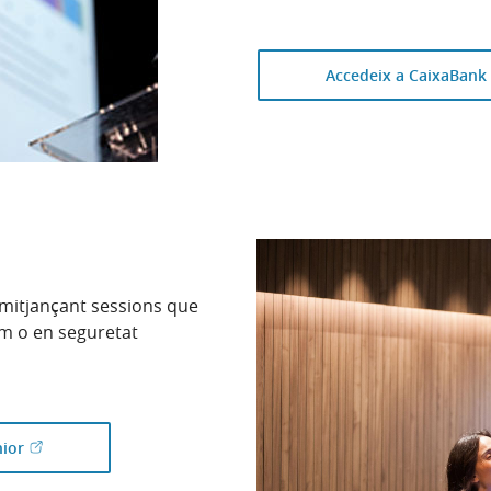
Accedeix a CaixaBank 
 mitjançant sessions que
um o en seguretat
(Obre en finestra nova)
nior