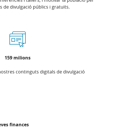
ferències i tallers, i motivar la població per
de divulgació públics i gratuïts.
159 milions
nostres continguts digitals de divulgació
eves finances