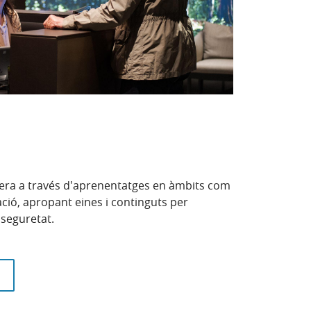
ncera a través d'aprenentatges en àmbits com
bilació, apropant eines i continguts per
seguretat.
 finestra nova)