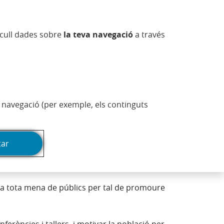
va)
ra nova)
estra nova)
 finestra nova)
 en finestra nova)
Obre en finestra nova)
sapp (Obre en finestra nova)
(Obre en finestra nov
Informació comercial
CA
ecull dades sobre
la teva navegació
a través
Actualitat
Esfera
Imprimeix la pàgina
de navegació (per exemple, els continguts
tar
s clients i accionistes i, en
 a tota mena de públics per tal de promoure