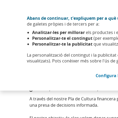
Anar al contingut central
Acció CABK (Obre en finestra nova)
Abans de continuar, t'expliquem per a què u
Sobre nosaltres
de galetes pròpies i de tercers per a:
Caixabank (Anar a Inici)
Analitzar-les per millorar
els productes i e
Sostenibilitat
Impacte social i inclusió financera
Cultu
Personalitzar-te el contingut
(per exemple
Personalitzar-te la publicitat
que visualitz
La personalització del contingut i la publicita
visualitzats). Pots conèixer més sobre l'ús de 
Cultura financera
Configura 
A CaixaBank estem compromesos amb 
general, de tota la societat, incloe
A través del nostre Pla de Cultura financer
una presa de decisions informada.