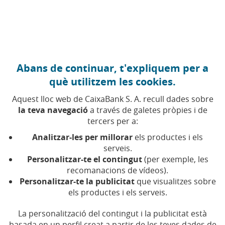
Anar al contingut central
Caixabank (Anar a Inici)
Abans de continuar, t'expliquem per a
Anàlisi interactiva
què utilitzem les cookies.
Aquest lloc web de CaixaBank S. A. recull dades sobre
la teva navegació
a través de galetes pròpies i de
En aquesta secció es presenten les principals dades
tercers per a:
financeres de CaixaBank, incloent-hi el compte de
resultats, el balanç, els resultats per segments de negoci
Analitzar-les per millorar
els productes i els
i altres indicadors clau.
serveis.
Personalitzar-te el contingut
(per exemple, les
recomanacions de vídeos).
La informació es presenta mitjançant gràfics interactius i
Personalitzar-te la publicitat
que visualitzes sobre
taules personalitzables, que es poden descarregar en
els productes i els serveis.
diferents formats. Aquests gràfics reflecteixen l’evolució
trimestral i anual, proporcionant una visió clara i
La personalització del contingut i la publicitat està
comparativa dels resultats i de la posició financera del
basada en un perfil creat a partir de les teves dades de