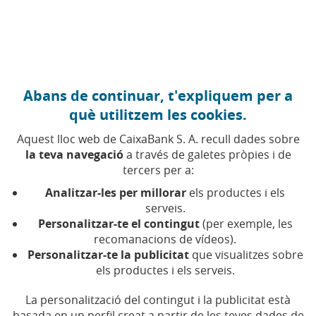
Anar al contingut central
Caixabank (Anar a Inici)
Abans de continuar, t'expliquem per a
Consell d'Administració
què utilitzem les cookies.
Aquest lloc web de CaixaBank S. A. recull dades sobre
Composició del Consell
la teva navegació
a través de galetes pròpies i de
tercers per a:
Segons el que estableixen els Estatuts Socials, el Consell
Analitzar-les per millorar
els productes i els
d'Administració estarà compost per un mínim de dotze
serveis.
(12) i màxim de vint-i-dos (22) membres el nomenament,
Personalitzar-te el contingut
(per exemple, les
reelecció, ratificació o cessament dels quals
recomanacions de vídeos).
correspondrà a la Junta General, sense perjudici de la
Personalitzar-te la publicitat
que visualitzes sobre
cobertura de vacants pel Consell d'Administració
els productes i els serveis.
mitjançant cooptació i del sistema de representació
La personalització del contingut i la publicitat està
proporcional que correspon als accionistes en els
basada en un perfil creat a partir de les teves dades de