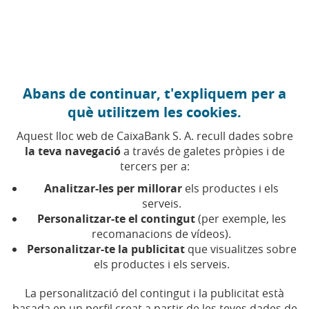
Anar al contingut central
Caixabank (Anar a Inici)
Abans de continuar, t'expliquem per a
què utilitzem les cookies.
Aquest lloc web de CaixaBank S. A. recull dades sobre
la teva navegació
a través de galetes pròpies i de
tercers per a:
EMPRENDRE
Casos d'èxit
Analitzar-les per millorar
els productes i els
serveis.
Personalitzar-te el contingut
(per exemple, les
Històries reals d'empreses i projectes que creixen,
recomanacions de vídeos).
innoven o es transformen
Personalitzar-te la publicitat
que visualitzes sobre
els productes i els serveis.
La personalització del contingut i la publicitat està
basada en un perfil creat a partir de les teves dades de