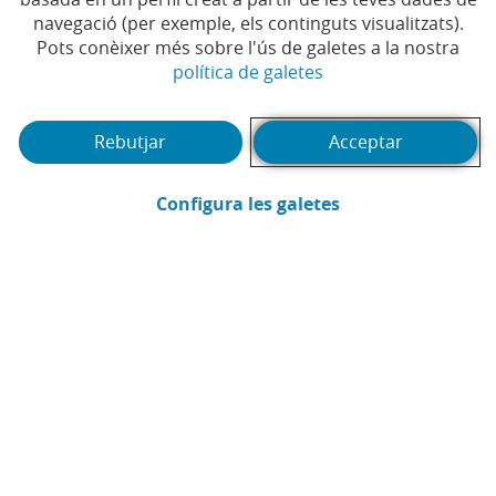
Compartir a Facebook (Obre en finestra 
Compartir a X (Obre en finestra nova
Compartir a WhatsApp (Obre en 
Compartir a LinkedIn (Obre 
Enviar por email (Obre 
navegació (per exemple, els continguts visualitzats).
Pots conèixer més sobre l'ús de galetes a la nostra
(Obre en finestra no
política de galetes
Rebutjar
Acceptar
FINANÇAMENT
Negocis d’estiu, una oportunitat per
(Obre en finestra
Configura les galetes
emprendre