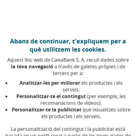
Anar al contingut central
Caixabank (Anar a Inici)
Abans de continuar, t'expliquem per a
Reglament de la Junta
què utilitzem les cookies.
General d'Accionistes
Aquest lloc web de CaixaBank S. A. recull dades sobre
la teva navegació
a través de galetes pròpies i de
tercers per a:
Analitzar-les per millorar
els productes i els
Re
Reglament de la Junta General
serveis.
(Obre en una finestra nova)
(Obre en finestra nova)
d'Accionistes
Personalitzar-te el contingut
(per exemple, les
recomanacions de vídeos).
(PDF, 287 kB)
Personalitzar-te la publicitat
que visualitzes sobre
els productes i els serveis.
La personalització del contingut i la publicitat està
basada en un perfil creat a partir de les teves dades de