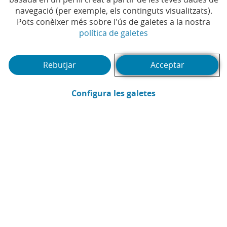
navegació (per exemple, els continguts visualitzats).
Pots conèixer més sobre l'ús de galetes a la nostra
(Obre en finestra no
política de galetes
Rebutjar
Acceptar
(Obre en finestra
Configura les galetes
Actualitat
Productes i serveis
Altres webs corporatius
Twitter (Obre en finestra nova)
Facebook (Obre en finestra nova)
Instagram (Obre en finestra nova)
Linkedin (Obre en finestra nova)
Youtube (Obre en finestra nova
Spotify (Obre en finestra
TikTok (Obre en fin
Whatsapp (Ob