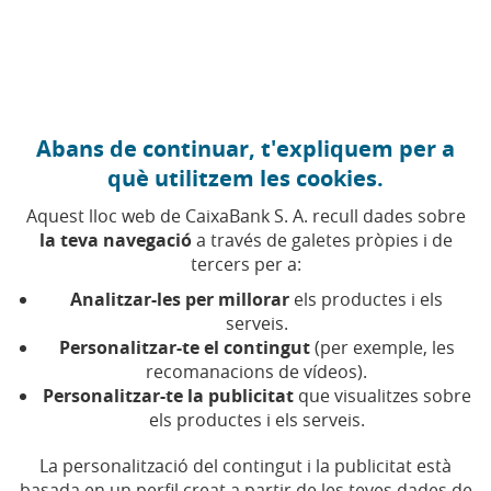
Anar al contingut central
Caixabank (Anar a Inici)
Abans de continuar, t'expliquem per a
MERCATS FINANCERS
què utilitzem les cookies.
27 MAIG 2026
Aquest lloc web de CaixaBank S. A. recull dades sobre
la teva navegació
a través de galetes pròpies i de
Mercats de carboni: quan
tercers per a:
emetre CO₂ té preu
Analitzar-les per millorar
els productes i els
serveis.
Personalitzar-te el contingut
(per exemple, les
Obligatoris o voluntaris, aquests mercats
recomanacions de vídeos).
marquen el rumb d'empreses, bancs i governs
en la lluita contra el canvi climàtic
Personalitzar-te la publicitat
que visualitzes sobre
els productes i els serveis.
Temps de lectura | 6 min.
La personalització del contingut i la publicitat està
basada en un perfil creat a partir de les teves dades de