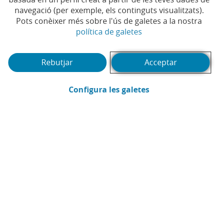
navegació (per exemple, els continguts visualitzats).
Pots conèixer més sobre l'ús de galetes a la nostra
(Obre en finestra no
política de galetes
Rebutjar
Acceptar
(Obre en finestra
Configura les galetes
Samir Samhan
Head of Derivatives Sales CaixaBank
Enviar per email (Obre en finestra nova
Compartir a LinkedIn (Obre en fin
Compartir a WhatsApp (Obre e
Compartir a X (Obre en fi
Compartir a Facebook