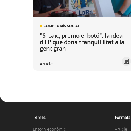
COMPROMÍS SOCIAL
"Si caic, premo el botó": la idea
d'FP que dona tranquil·litat a la
gent gran
Article
Temes
Formats
Entorn econòmic
Article