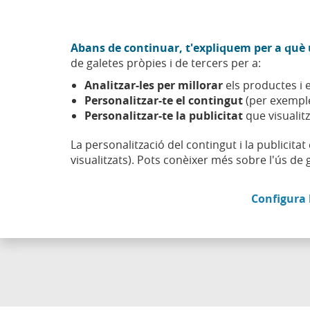
Anar al contingut central
Acció CABK (Obre en finestra nova)
Abans de continuar, t'expliquem per a què u
Sobre nosaltres
de galetes pròpies i de tercers per a:
Caixabank (Anar a Inici)
Analitzar-les per millorar
els productes i e
Esfera
Emprenedoria
Personalitzar-te el contingut
(per exemple
Personalitzar-te la publicitat
que visualitz
La personalització del contingut i la publicita
visualitzats). Pots conèixer més sobre l'ús de 
Configura 
Troba aqu