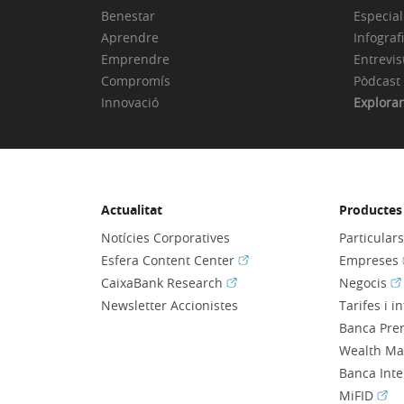
Benestar
Especial
Aprendre
Infograf
Emprendre
Entrevis
Compromís
Pòdcast
Innovació
Explorar
Actualitat
Productes 
Notícies Corporatives
Particular
(Obre en finestra nova)
Esfera Content Center
Empreses
(Obre en finestra nova)
(O
CaixaBank Research
Negocis
Newsletter Accionistes
Tarifes i i
Banca Pre
Wealth M
Banca Int
(Obr
MiFID