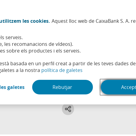
Twitter (Obre en finestra nova)
Facebook (Obre en finestra no
Instagram (Obre en finest
Linkedin (Obre en fin
Youtube (Obre en
Spotify (Obre
TikTok (
What
tilitzem les cookies.
Aquest lloc web de CaixaBank S. A. r
Sostenibilitat
Accionistes i inversors
Persones
ls serveis.
, les recomanacions de vídeos).
es sobre els productes i els serveis.
t està basada en un perfil creat a partir de les teves dades 
(Obre en finestra nova)
galetes a la nostra
política de galetes
Emprenedoria
(Obre en finestra nova)
les galetes
Rebutjar
Accep
í tots els articles, vídeos i pòdcasts sobre emprenedoria a