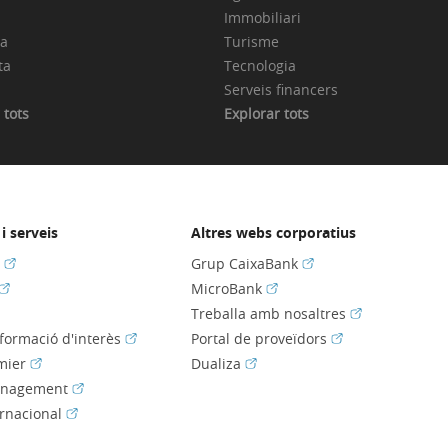
Immobiliari
ia
Turisme
ta
Tecnologia
Serveis financers
 tots
Explorar tots
i serveis
Altres webs corporatius
(Obre en finestra nova)
(Obre en finestra nov
s
Grup CaixaBank
(Obre en finestra nova)
(Obre en finestra nova)
MicroBank
bre en finestra nova)
(Obre en fines
Treballa amb nosaltres
(Obre en finestra nova)
(Obre en finestra
nformació d'interès
Portal de proveïdors
(Obre en finestra nova)
(Obre en finestra nova)
mier
Dualiza
(Obre en finestra nova)
anagement
(Obre en finestra nova)
ernacional
e en finestra nova)