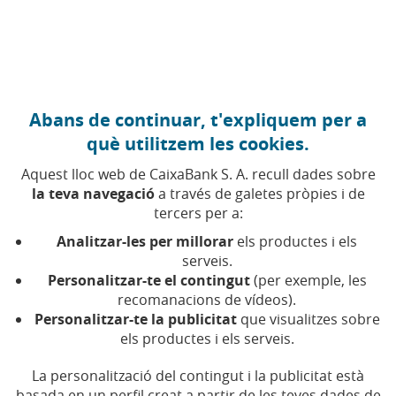
Anar al contingut central
Caixabank (Anar a Inici)
Abans de continuar, t'expliquem per a
FINANCES PERSONALS
què utilitzem les cookies.
14 ABRIL 2026
Aquest lloc web de CaixaBank S. A. recull dades sobre
la teva navegació
a través de galetes pròpies i de
Quins apartats de
tercers per a:
l'esborrany he de revisar
Analitzar-les per millorar
els productes i els
abans de presentar la
serveis.
Personalitzar-te el contingut
(per exemple, les
renda 2025?
recomanacions de vídeos).
Personalitzar-te la publicitat
que visualitzes sobre
els productes i els serveis.
Abans de presentar l'esborrany de la renda, cal
comprovar que no conté errors i que inclou la
informació necessària
La personalització del contingut i la publicitat està
basada en un perfil creat a partir de les teves dades de