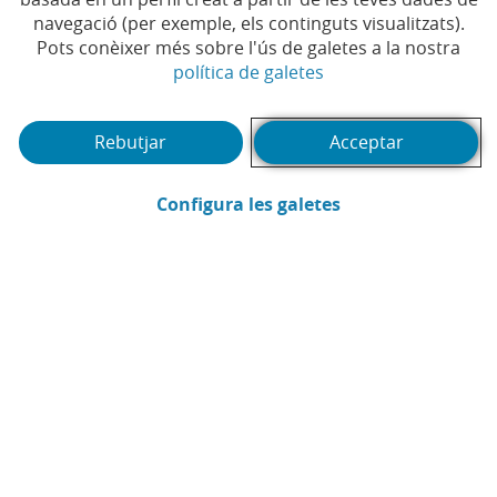
navegació (per exemple, els continguts visualitzats).
Temps de lectura | 4 min.
Pots conèixer més sobre l'ús de galetes a la nostra
(Obre en finestra no
política de galetes
Rebutjar
Acceptar
(Obre en finestra
Configura les galetes
Pedro Rodríguez Mateo
Assessoria Fiscal CaixaBank