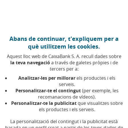
Anar al contingut central
Caixabank (Anar a Inici)
Abans de continuar, t'expliquem per a
FINANCES PERSONALS
què utilitzem les cookies.
17 MARÇ 2026
Aquest lloc web de CaixaBank S. A. recull dades sobre
la teva navegació
a través de galetes pròpies i de
Com consultar la teva
tercers per a:
informació fiscal per
Analitzar-les per millorar
els productes i els
preparar la Renda 2025
serveis.
Personalitzar-te el contingut
(per exemple, les
recomanacions de vídeos).
Aquesta informació és la que utilitzarà l'Agència
Personalitzar-te la publicitat
que visualitzes sobre
Tributària per elaborar l'esborrany de la
els productes i els serveis.
declaració
La personalització del contingut i la publicitat està
basada en un perfil creat a partir de les teves dades de