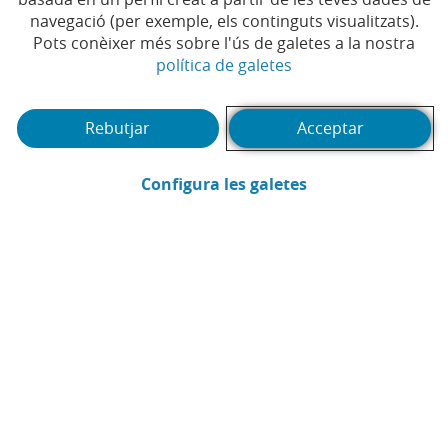
Temps de lectura | 5 min.
navegació (per exemple, els continguts visualitzats).
Pots conèixer més sobre l'ús de galetes a la nostra
(Obre en finestra no
política de galetes
Rebutjar
Acceptar
(Obre en finestra
Configura les galetes
Pedro Rodríguez Mateo
Assessoria Fiscal CaixaBank