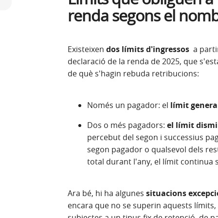
renda segons el nomb
Existeixen
dos límits d'ingressos
a parti
declaració de la renda de 2025, que s'e
de què s'hagin rebuda retribucions:
Només un pagador: el
límit genera
Dos o més pagadors:
el límit dism
percebut del segon i successius pag
segon pagador o qualsevol dels res
total durant l'any, el límit continua
Ara bé, hi ha algunes
situacions excepci
encara que no se superin aquests límits,
subjectes a un tipus fix de retenció, de p