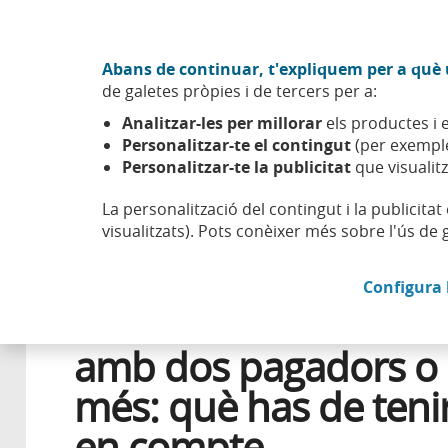
Anar al contingut central
Acció CABK (Obre en finestra nova)
Abans de continuar, t'expliquem per a què u
Sobre nosaltres
de galetes pròpies i de tercers per a:
Caixabank (Anar a Inici)
Analitzar-les per millorar
els productes i e
Esfera
Aprendre
Salut financera
Declaració de la 
Personalitzar-te el contingut
(per exemple
Personalitzar-te la publicitat
que visualitz
La personalització del contingut i la publicita
visualitzats). Pots conèixer més sobre l'ús de 
23 MARÇ 2026
FINANCES PERSONALS
Configura 
Declaració de la rend
amb dos pagadors o
més: què has de teni
en compte