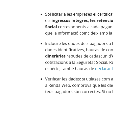
Sol·licitar a les empreses el certific
els
ingressos íntegres, les retencio
Social
corresponents a cada pagado
que la informació coincideix amb la
Incloure les dades dels pagadors a l
dades identificatives, hauràs de con
dineràries
rebudes de cadascun d'ell
cotitzacions a la Seguretat Social. 
espècie, també hauràs de
declarar-
Verificar les dades: si utilitzes com a
a Renda Web, comprova que les dade
teus pagadors són correctes. Si no h