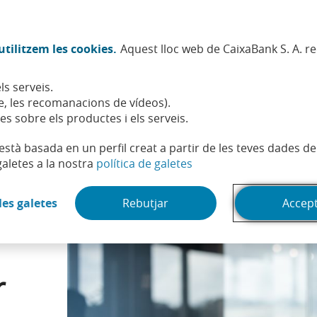
Twitter (Obre en finestra nova)
Facebook (Obre en finestra no
Instagram (Obre en finest
Linkedin (Obre en fin
Youtube (Obre en
Spotify (Obre
TikTok (
What
tilitzem les cookies.
Aquest lloc web de CaixaBank S. A. r
Sostenibilitat
Accionistes i inversors
Persones
ls serveis.
renda amb dos pagadors o més: què has de tenir en compte
, les recomanacions de vídeos).
es sobre els productes i els serveis.
t està basada en un perfil creat a partir de les teves dades 
(Obre en finestra nova)
galetes a la nostra
política de galetes
(Obre en finestra nova)
les galetes
Rebutjar
Accep
a
r