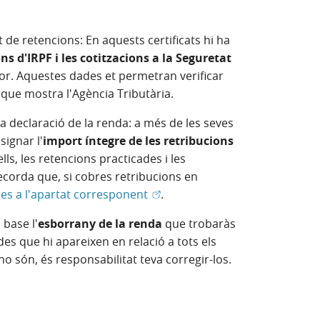
at de retencions: En aquests certificats hi ha
ns d'IRPF i les cotitzacions a la Seguretat
r. Aquestes dades et permetran verificar
 que mostra l'Agència Tributària.
a declaració de la renda: a més de les seves
signar l'
import íntegre de les retribucions
s, les retencions practicades i les
Recorda que, si cobres retribucions en
(Obre en finestra nova)
les a l'apartat corresponent
.
 base l'
esborrany de la renda
que trobaràs
s que hi apareixen en relació a tots els
o són, és responsabilitat teva corregir-los.