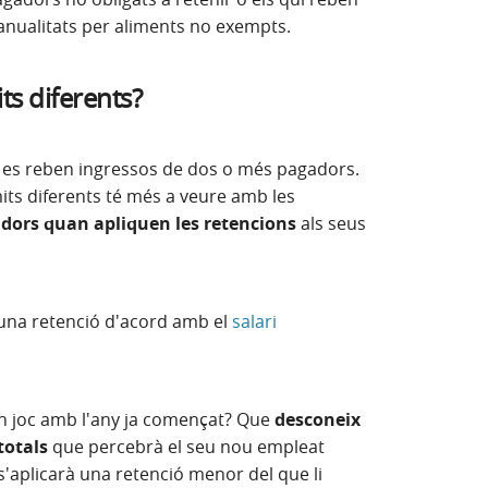
nualitats per aliments no exempts.
ts diferents?
es reben ingressos de dos o més pagadors.
ímits diferents té més a veure amb les
adors quan apliquen les retencions
als seus
una retenció d'acord amb el
salari
 joc amb l'any ja començat? Que
desconeix
totals
que percebrà el seu nou empleat
s'aplicarà una retenció menor del que li