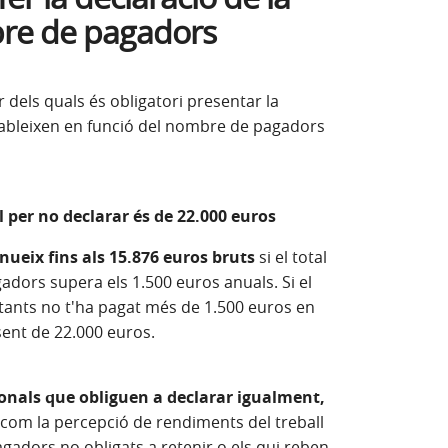
re de pagadors
r dels quals és obligatori presentar la
stableixen en funció del nombre de pagadors
l per no declarar és de 22.000 euros
inueix fins als 15.876 euros bruts
si el total
adors supera els 1.500 euros anuals. Si el
tants no t'ha pagat més de 1.500 euros en
 sent de 22.000 euros.
onals que obliguen a declarar igualment,
 com la percepció de rendiments del treball
agadors no obligats a retenir o els qui reben