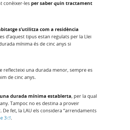
nt conèixer-les
per saber quin tractament
bitatge s’utilitza com a residència
es d’aquest tipus estan regulats per la Llei
estra nova)
a durada mínima és de cinc anys si
cte reflecteixi una durada menor, sempre es
nim de cinc anys.
 una durada mínima establerta
, per la qual
n any. Tampoc no es destina a proveir
. De fet, la LAU els considera “arrendaments
(Obre en finestra nova)
le 3
.