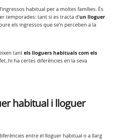
ingressos habitual per a moltes famílies. És
per temporades: tant si es tracta d’
un lloguer
cloure els ingressos que se’n perceben a la
nova)
eixen tant
els lloguers habituals com els
fet, hi ha certes diferències en la seva
er habitual i lloguer
ferències entre el lloguer habitual o a llarg