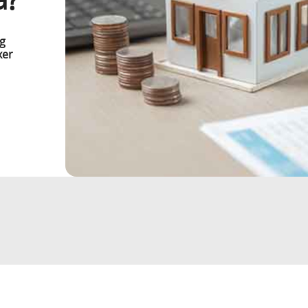
rg
xer