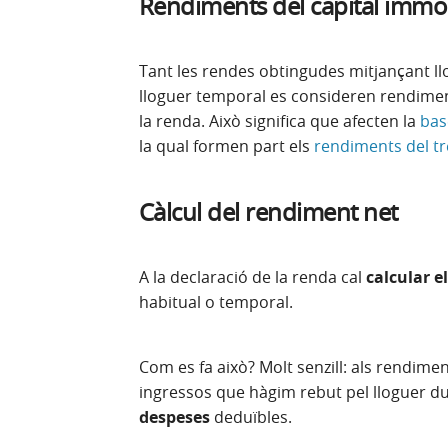
Rendiments del capital immob
Tant les rendes obtingudes mitjançant ll
lloguer temporal es consideren rendiment
la renda. Això significa que afecten la
bas
la qual formen part els
rendiments del tr
Càlcul del rendiment net
A la declaració de la renda cal
calcular e
habitual o temporal.
Com es fa això? Molt senzill: als rendimen
ingressos que hàgim rebut pel lloguer du
despeses
deduïbles.