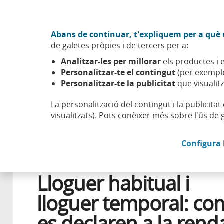
Anar al contingut central
Acció CABK (Obre en finestra nova)
Abans de continuar, t'expliquem per a què u
Sobre nosaltres
de galetes pròpies i de tercers per a:
Caixabank (Anar a Inici)
Analitzar-les per millorar
els productes i e
Esfera
Aprendre
Salut financera
Lloguer habitual i
Personalitzar-te el contingut
(per exemple
Personalitzar-te la publicitat
que visualitz
La personalització del contingut i la publicita
visualitzats). Pots conèixer més sobre l'ús de 
6 MAIG 2025
Configura 
HABITATGE
Lloguer habitual i
lloguer temporal: co
es declaren a la rend