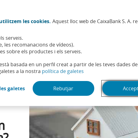
Twitter (Obre en finestra nova)
Facebook (Obre en finestra no
Instagram (Obre en finest
Linkedin (Obre en fin
Youtube (Obre en
Spotify (Obre
TikTok (
What
tilitzem les cookies.
Aquest lloc web de CaixaBank S. A. r
Sostenibilitat
Accionistes i inversors
Persones
ls serveis.
 lloguer temporal: com es declaren a la renda?
, les recomanacions de vídeos).
es sobre els productes i els serveis.
t està basada en un perfil creat a partir de les teves dades 
(Obre en finestra nova)
galetes a la nostra
política de galetes
(Obre en finestra nova)
les galetes
Rebutjar
Accep
m
a?