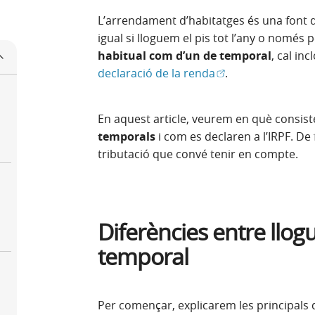
L’arrendament d’habitatges és una font d’
igual si lloguem el pis tot l’any o només 
habitual com d’un de temporal
, cal in
(Obre en finestra 
declaració de la renda
.
En aquest article, veurem en què consist
temporals
i com es declaren a l’IRPF. De 
tributació que convé tenir en compte.
Diferències entre llogu
temporal
a
Per començar, explicarem les principals di