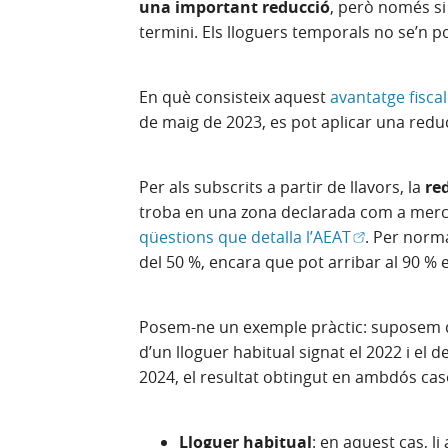
una important reducció
, però només si 
termini. Els lloguers temporals no se’n p
En què consisteix aquest
avantatge fiscal
de maig de 2023, es pot aplicar una redu
Per als subscrits a partir de llavors, la
red
troba en una zona declarada com a merca
(Obre en fin
qüestions que detalla l’AEAT
. Per norma
del 50 %, encara que pot arribar al 90 % 
Posem-ne un exemple pràctic: suposem q
d’un lloguer habitual signat el 2022 i el 
2024, el resultat obtingut en ambdós cas
Lloguer habitual
: en aquest cas, l