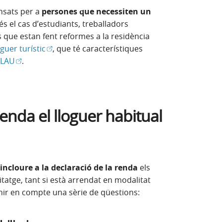
nsats per a
persones que necessiten un
és el cas d’estudiants, treballadors
que estan fent reformes a la residència
(Obre en finestra nova)
oguer turístic
, que té característiques
(Obre en finestra nova)
 LAU
.
enda el lloguer habitual
 incloure a la declaració de la renda
els
tatge, tant si està arrendat en modalitat
enir en compte una sèrie de qüestions: