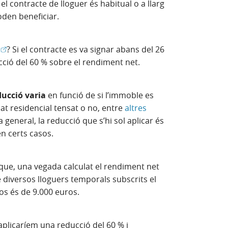
el contracte de lloguer és habitual o a llarg
oden beneficiar.
(Obre en finestra nova)
? Si el contracte es va signar abans del 26
cció del 60 % sobre el rendiment net.
ucció varia
en funció de si l’immoble es
t residencial tensat o no, entre
altres
estra nova)
 general, la reducció que s’hi sol aplicar és
en certs casos.
ue, una vegada calculat el rendiment net
de diversos lloguers temporals subscrits el
os és de 9.000 euros.
i aplicaríem una reducció del 60 % i