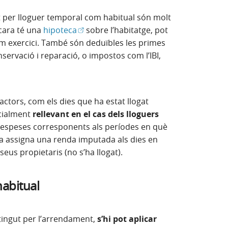
en finestra nova)
 per lloguer temporal com habitual són molt
(Obre en finestra nova)
ncara té una
hipoteca
sobre l’habitatge, pot
tim exercici. També són deduïbles les primes
ervació i reparació, o impostos com l’IBI,
actors, com els dies que ha estat llogat
ecialment
rellevant en el cas dels lloguers
despeses corresponents als períodes en què
nda assigna una renda imputada als dies en
seus propietaris (no s’ha llogat).
habitual
tingut per l’arrendament,
s’hi pot aplicar