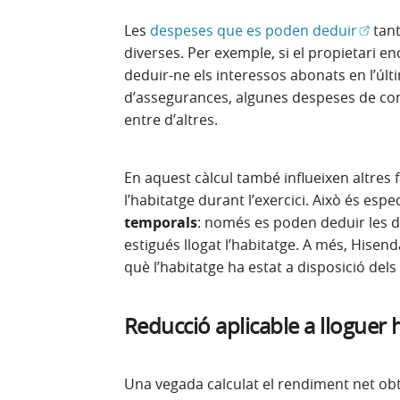
(Obre 
Les
despeses que es poden deduir
tant
diverses. Per exemple, si el propietari e
deduir-ne els interessos abonats en l’úl
d’assegurances, algunes despeses de cons
entre d’altres.
En aquest càlcul també influeixen altres f
l’habitatge durant l’exercici. Això és esp
temporals
: només es poden deduir les 
estigués llogat l’habitatge. A més, Hise
què l’habitatge ha estat a disposició dels 
Reducció aplicable a lloguer 
Una vegada calculat el rendiment net ob