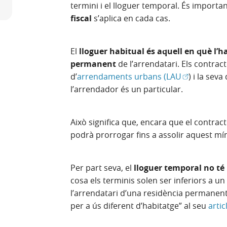
termini i el lloguer temporal. És importa
fiscal
s’aplica en cada cas.
El
lloguer habitual és aquell en què l’ha
permanent
de l’arrendatari. Els contract
(Obre en fin
d’
arrendaments urbans (LAU
) i la sev
l’arrendador és un particular.
Això significa que, encara que el contra
podrà prorrogar fins a assolir aquest mí
Per part seva, el
lloguer temporal no té
cosa els terminis solen ser inferiors a u
l’arrendatari d’una residència permanent
per a ús diferent d’habitatge” al seu
artic