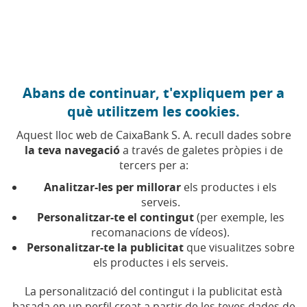
Anar al contingut central
Caixabank (Anar a Inici)
Abans de continuar, t'expliquem per a
FINANCES PERSONALS
què utilitzem les cookies.
16 MARÇ 2026
Aquest lloc web de CaixaBank S. A. recull dades sobre
la teva navegació
a través de galetes pròpies i de
Declaració de la renda
tercers per a:
2025: descobreix-ne les
Analitzar-les per millorar
els productes i els
novetats, les dates i resol
serveis.
Personalitzar-te el contingut
(per exemple, les
tots els teus dubtes
recomanacions de vídeos).
Personalitzar-te la publicitat
que visualitzes sobre
els productes i els serveis.
Informa't sobre els terminis per a la declaració
de la renda 2025 i altres dubtes i novetats
La personalització del contingut i la publicitat està
basada en un perfil creat a partir de les teves dades de