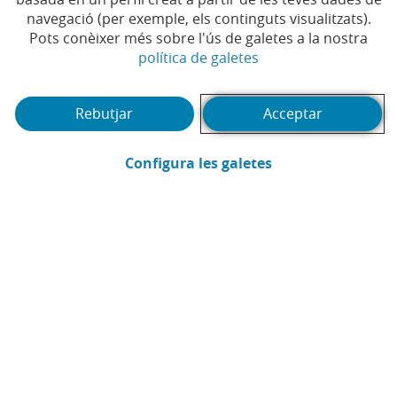
Temps de lectura | 5 min.
navegació (per exemple, els continguts visualitzats).
Pots conèixer més sobre l'ús de galetes a la nostra
(Obre en finestra no
política de galetes
Rebutjar
Acceptar
(Obre en finestra
Configura les galetes
Pedro Rodríguez Mateo
Assessoria Fiscal CaixaBank