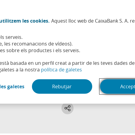
Twitter (Obre en finestra nova)
Facebook (Obre en finestra no
Instagram (Obre en finest
Linkedin (Obre en fin
Youtube (Obre en
Spotify (Obre
TikTok (
What
tilitzem les cookies.
Aquest lloc web de CaixaBank S. A. r
Sostenibilitat
Accionistes i inversors
Persones
ls serveis.
, les recomanacions de vídeos).
es sobre els productes i els serveis.
t està basada en un perfil creat a partir de les teves dades 
(Obre en finestra nova)
galetes a la nostra
política de galetes
Finances personals
(Obre en finestra nova)
les galetes
Rebutjar
Accep
tots els articles, vídeos i pòdcasts sobre finances personals