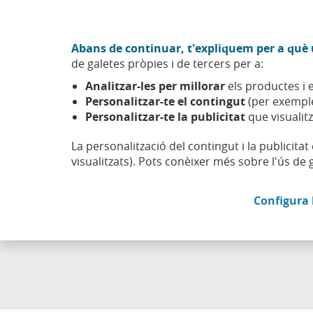
Anar al contingut central
Acció CABK (Obre en finestra nova)
Abans de continuar, t'expliquem per a què u
Sobre nosaltres
de galetes pròpies i de tercers per a:
Caixabank (Anar a Inici)
Analitzar-les per millorar
els productes i e
Esfera
Finances personals
Personalitzar-te el contingut
(per exemple
Personalitzar-te la publicitat
que visualitz
La personalització del contingut i la publicita
visualitzats). Pots conèixer més sobre l'ús de 
Configura 
Troba aquí 