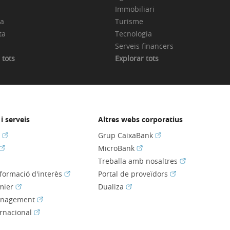
Immobiliari
ia
Turisme
ta
Tecnologia
Serveis financers
 tots
Explorar tots
i serveis
Altres webs corporatius
(Obre en finestra nova)
(Obre en finestra nov
s
Grup CaixaBank
(Obre en finestra nova)
(Obre en finestra nova)
MicroBank
bre en finestra nova)
(Obre en fines
Treballa amb nosaltres
(Obre en finestra nova)
(Obre en finestra
nformació d'interès
Portal de proveïdors
(Obre en finestra nova)
(Obre en finestra nova)
mier
Dualiza
(Obre en finestra nova)
anagement
(Obre en finestra nova)
ernacional
e en finestra nova)