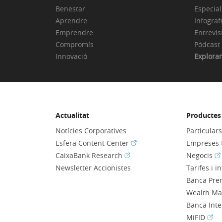
Benestar
Especial
Aprendre
Infograf
Emprendre
Entrevis
Compromís
Pòdcast
Innovació
Explorar
Actualitat
Productes 
Notícies Corporatives
Particular
(Obre en finestra nova)
Esfera Content Center
Empreses
(Obre en finestra nova)
(O
CaixaBank Research
Negocis
Newsletter Accionistes
Tarifes i i
Banca Pre
Wealth M
Banca Int
(Obr
MiFID