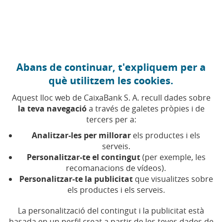
Anar al contingut central
Caixabank (Anar a Inici)
Abans de continuar, t'expliquem per a
AJUDES
què utilitzem les cookies.
22 MAIG 2026
Aquest lloc web de CaixaBank S. A. recull dades sobre
la teva navegació
a través de galetes pròpies i de
Beques per a alumnes
tercers per a:
amb necessitats especials
Analitzar-les per millorar
els productes i els
2026: quanties, requisits i
serveis.
Personalitzar-te el contingut
(per exemple, les
tràmits
recomanacions de vídeos).
Personalitzar-te la publicitat
que visualitzes sobre
els productes i els serveis.
Obert el termini per a les beques NEAE 2026-
2027: quanties, requisits econòmics, tràmits i
terminis
La personalització del contingut i la publicitat està
basada en un perfil creat a partir de les teves dades de