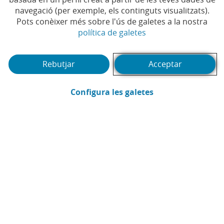
navegació (per exemple, els continguts visualitzats).
Temps de lectura | 4 min.
Pots conèixer més sobre l'ús de galetes a la nostra
(Obre en finestra no
política de galetes
Rebutjar
Acceptar
(Obre en finestra
Configura les galetes
CaixaBank
Comunicació