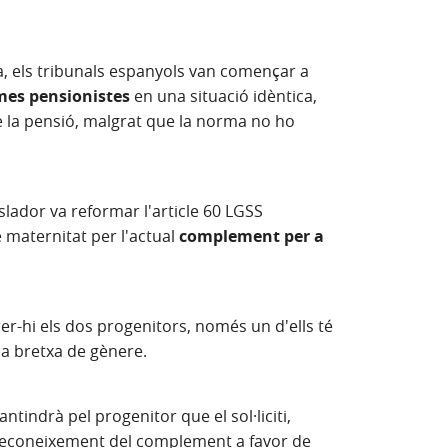
 els tribunals espanyols van començar a
es pensionistes
en una situació idèntica,
e la pensió, malgrat que la norma no ho
lador va reformar l'article 60 LGSS
 maternitat per l'actual
complement per a
er-hi els dos progenitors, només un d'ells té
la bretxa de gènere.
tindrà pel progenitor que el sol·liciti,
i reconeixement del complement a favor de