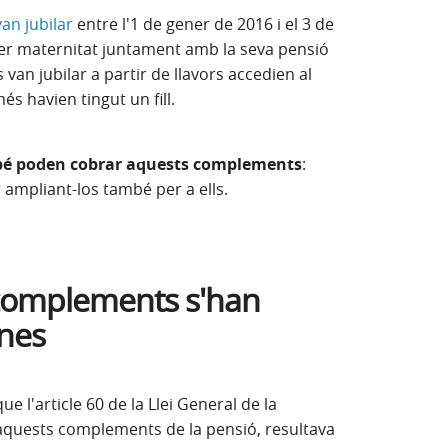
van jubilar
entre l'1 de gener de 2016 i el 3 de
 per maternitat juntament amb la seva pensió
s van jubilar a partir de llavors accedien al
és havien tingut un fill.
bé poden cobrar aquests complements
:
 ampliant-los també per a ells.
s complements s'han
ones
e l'article 60 de la Llei General de la
 aquests complements de la pensió, resultava