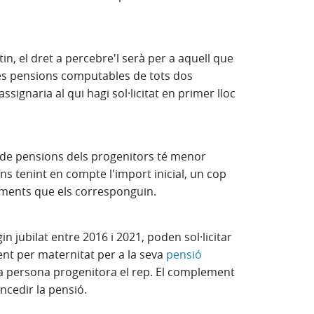
tin, el dret a percebre'l serà per a aquell que
les pensions computables de tots dos
signaria al qui hagi sol·licitat en primer lloc
de pensions dels progenitors té menor
 tenint en compte l'import inicial, un cop
ments que els corresponguin.
n jubilat entre 2016 i 2021, poden sol·licitar
nt per maternitat per a la seva
pensió
'altra persona progenitora el rep. El complement
cedir la pensió.