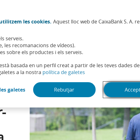
Twitter (Obre en finestra nova)
Facebook (Obre en finestra no
Instagram (Obre en finest
Linkedin (Obre en fin
Youtube (Obre en
Spotify (Obre
TikTok (
What
tilitzem les cookies.
Aquest lloc web de CaixaBank S. A. r
Sostenibilitat
Accionistes i inversors
Persones
ls serveis.
 la pensió: com reclamar-lo al maig si et vas jubilar amb el sistema antic
, les recomanacions de vídeos).
es sobre els productes i els serveis.
t està basada en un perfil creat a partir de les teves dades 
(Obre en finestra nova)
galetes a la nostra
política de galetes
(Obre en finestra nova)
les galetes
Rebutjar
Accep
-
a