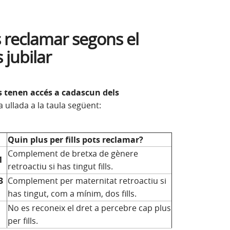
ts reclamar segons el
jubilar
s tenen accés a cadascun dels
a ullada a la taula següent:
Quin plus per fills pots reclamar?
Complement de bretxa de gènere
1
retroactiu si has tingut fills.
3
Complement per maternitat retroactiu si
has tingut, com a mínim, dos fills.
No es reconeix el dret a percebre cap plus
per fills.