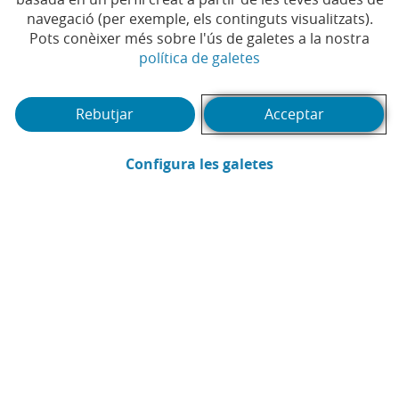
Temps de lectura | 4 min.
navegació (per exemple, els continguts visualitzats).
Pots conèixer més sobre l'ús de galetes a la nostra
(Obre en finestra no
política de galetes
Rebutjar
Acceptar
(Obre en finestra
Configura les galetes
Pedro Rodríguez Mateo
Assessoria Fiscal CaixaBank