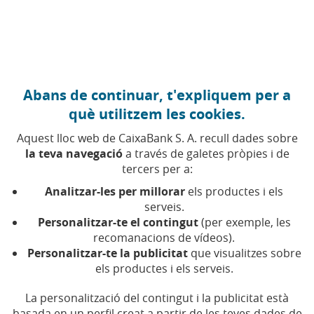
Anar al contingut central
Caixabank (Anar a Inici)
Abans de continuar, t'expliquem per a
FINANCES PERSONALS
què utilitzem les cookies.
7 MAIG 2026
Aquest lloc web de CaixaBank S. A. recull dades sobre
la teva navegació
a través de galetes pròpies i de
Com i quan canviar o
tercers per a:
anul·lar una declaració de
Analitzar-les per millorar
els productes i els
la renda ja presentada
serveis.
Personalitzar-te el contingut
(per exemple, les
recomanacions de vídeos).
A la teva disposició tens diverses opcions per
Personalitzar-te la publicitat
que visualitzes sobre
corregir errors o omissions en la declaració de
els productes i els serveis.
la renda ja presentada per evitar sancions
d'Hisenda
La personalització del contingut i la publicitat està
basada en un perfil creat a partir de les teves dades de