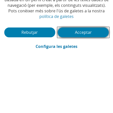
Temps de lectura | 5 min.
navegació (per exemple, els continguts visualitzats).
Pots conèixer més sobre l'ús de galetes a la nostra
(Obre en finestra no
política de galetes
Rebutjar
Acceptar
(Obre en finestra
Configura les galetes
CaixaBank
Comunicació