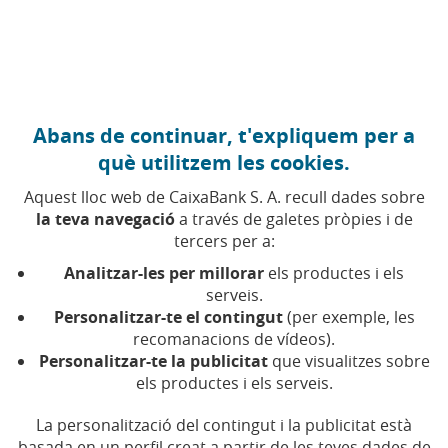
Anar al contingut central
Caixabank (Anar a Inici)
Abans de continuar, t'expliquem per a
LITERATURA I NARRATIVES
què utilitzem les cookies.
29 MAIG 2026
Aquest lloc web de CaixaBank S. A. recull dades sobre
la teva navegació
a través de galetes pròpies i de
La Feria del Libro de
tercers per a:
Madrid s’obre a noves
Analitzar-les per millorar
els productes i els
històries i maneres
serveis.
Personalitzar-te el contingut
(per exemple, les
d’explicar-les
recomanacions de vídeos).
Personalitzar-te la publicitat
que visualitzes sobre
els productes i els serveis.
El Pavelló CaixaBank acollirà presentacions,
tallers i xerrades amb accent social
La personalització del contingut i la publicitat està
basada en un perfil creat a partir de les teves dades de