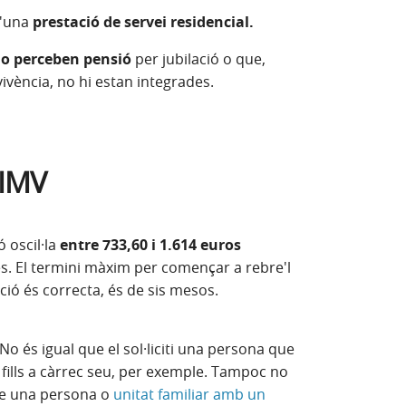
d'una
prestació de servei residencial.
no perceben pensió
per jubilació o que,
ivència, no hi estan integrades.
'IMV
 oscil·la
entre 733,60 i 1.614 euros
des. El termini màxim per començar a rebre'l
ació és correcta, és de sis mesos.
 No és igual que el sol·liciti una persona que
 fills a càrrec seu, per exemple. Tampoc no
que una persona o
unitat familiar amb un