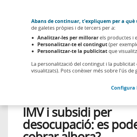
Anar al contingut central
Acció CABK (Obre en finestra nova)
Abans de continuar, t'expliquem per a què u
Sobre nosaltres
de galetes pròpies i de tercers per a:
Caixabank (Anar a Inici)
Analitzar-les per millorar
els productes i e
Esfera
Aprendre
Salut financera
IMV i subsidi per 
Personalitzar-te el contingut
(per exemple
Personalitzar-te la publicitat
que visualitz
La personalització del contingut i la publicita
visualitzats). Pots conèixer més sobre l'ús de 
11 MAIG 2026
Configura 
AJUDES
IMV i subsidi per
desocupació: es pod
cobrar alhora?