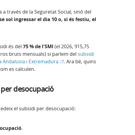
 a través de la Seguretat Social, sinó del
se sol ingressar el dia 10 o, si és festiu, el
idi és del
75 % de l'SMI
(el 2026, 915,75
ros bruts mensuals) si parlem del
subsidi
(Obre en finestra nova)
s a Andalusia i Extremadura
. Ara bé, quins
com es calculen.
i per desocupació
edeix el subsidi per desocupació:
socupació
.