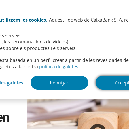
Twitter (Obre en finestra nova)
Facebook (Obre en finestra no
Instagram (Obre en finest
Linkedin (Obre en fin
Youtube (Obre en
Spotify (Obre
TikTok (
What
tilitzem les cookies.
Aquest lloc web de CaixaBank S. A. r
Sostenibilitat
Accionistes i inversors
Persones
ls serveis.
desocupació: es poden cobrar alhora?
, les recomanacions de vídeos).
es sobre els productes i els serveis.
t està basada en un perfil creat a partir de les teves dades 
(Obre en finestra nova)
galetes a la nostra
política de galetes
(Obre en finestra nova)
les galetes
Rebutjar
Accep
en