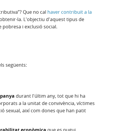
tributiva”? Que no cal
haver contribuït a la
tenir-la. L'objectiu d'aquest tipus de
e pobresa i exclusió social.
els següents:
spanya
durant l'últim any, tot que hi ha
porats a la unitat de convivència, víctimes
ció sexual, així com dones que han patit
erabilitat econòmica
que es pugui