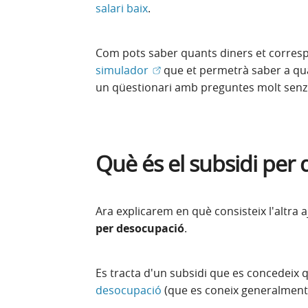
salari baix
.
Com pots saber quants diners et corresp
(Obre en finestra nova)
simulador
que et permetrà saber a quan
un qüestionari amb preguntes molt senzill
Què és el subsidi per
Ara explicarem en què consisteix l'altra 
per desocupació
.
Es tracta d'un subsidi que es concedeix 
desocupació
(que es coneix generalment co