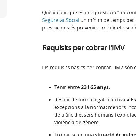
Què vol dir que és una prestació “no con
Seguretat Social
un mínim de temps per ob
prestacions és prevenir o reduir el risc d
Requisits per cobrar l'IMV
Els requisits bàsics per cobrar l'IMV són 
Tenir entre
23 i 65 anys
.
Residir de forma legal i efectiva
a E
excepcions a la norma: menors incor
de tràfic d'éssers humans i explota
violència de gènere.
Trobar-se en una
situació de vuln