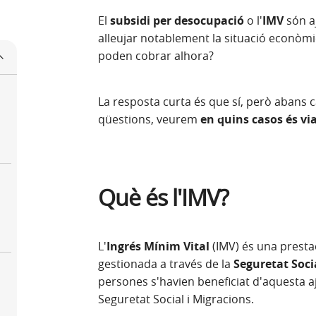
El
subsidi per desocupació
o l'
IMV
són a
alleujar notablement la situació econòmic
poden cobrar alhora?
La resposta curta és que sí, però abans c
qüestions, veurem
en quins casos és vi
Què és l'IMV?
L'
Ingrés Mínim Vital
(IMV) és una presta
gestionada a través de la
Seguretat Soci
persones s'havien beneficiat d'aquesta aj
Seguretat Social i Migracions.