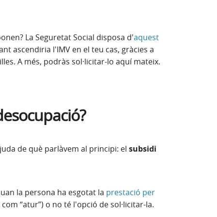
onen? La Seguretat Social disposa d'
aquest
t ascendiria l'IMV en el teu cas, gràcies a
es. A més, podràs sol·licitar-lo aquí mateix.
 desocupació?
ajuda de què parlàvem al principi: el
subsidi
quan la persona ha esgotat la
prestació per
m “atur”) o no té l'opció de sol·licitar-la.