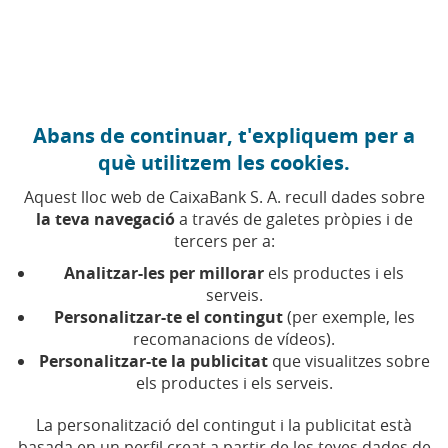
Anar al contingut central
Caixabank (Anar a Inici)
Abans de continuar, t'expliquem per a
HABITATGE
què utilitzem les cookies.
5 SETEMBRE 2025
Aquest lloc web de CaixaBank S. A. recull dades sobre
la teva navegació
a través de galetes pròpies i de
El mercat immobiliari
tercers per a:
espanyol consolida la
Analitzar-les per millorar
els productes i els
seva fase expansiva el
serveis.
Personalitzar-te el contingut
(per exemple, les
2025
recomanacions de vídeos).
Personalitzar-te la publicitat
que visualitzes sobre
els productes i els serveis.
L’Informe Sectorial de CaixaBank Research
mostra que la producció d’habitatge nou
encara no assoleix nivells prou elevats per
La personalització del contingut i la publicitat està
equilibrar el mercat
basada en un perfil creat a partir de les teves dades de