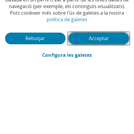
navegació (per exemple, els continguts visualitzats).
Pots conèixer més sobre l'ús de galetes a la nostra
Temps de lectura | 5 min.
(Obre en finestra no
política de galetes
Rebutjar
Acceptar
(Obre en finestra
Configura les galetes
CaixaBank
Comunicació