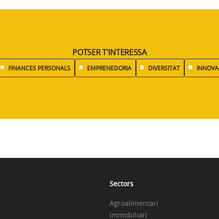
POTSER T'INTERESSA
FINANCES PERSONALS
EMPRENEDORIA
DIVERSITAT
INNOVA
Sectors
Agroalimentari
Immobiliari