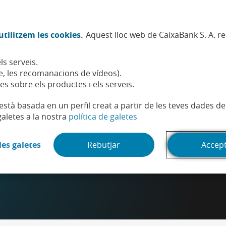
Twitter (Obre en finestra nova)
Facebook (Obre en finestra no
Instagram (Obre en finest
Linkedin (Obre en fin
Youtube (Obre en
Spotify (Obre
TikTok (
What
tilitzem les cookies.
Aquest lloc web de CaixaBank S. A. r
Sostenibilitat
Accionistes i inversors
Persones
ls serveis.
, les recomanacions de vídeos).
es sobre els productes i els serveis.
t està basada en un perfil creat a partir de les teves dades 
(Obre en finestra nova)
galetes a la nostra
política de galetes
(Obre en finestra nova)
les galetes
Rebutjar
Accep