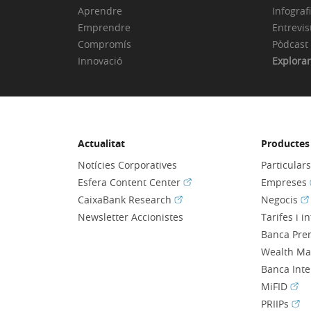
Aprendre
Infograf
Emprendre
Entrevis
Compromís
Pòdcast
Innovació
Explorar
Actualitat
Productes 
Notícies Corporatives
Particular
(Obre en finestra nova)
Esfera Content Center
Empreses
(Obre en finestra nova)
(O
CaixaBank Research
Negocis
Newsletter Accionistes
Tarifes i i
Banca Pre
Wealth M
Banca Int
(Obr
MiFID
(Obr
PRIIPs