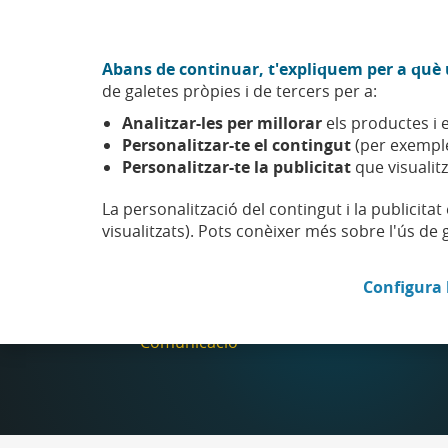
Anar al contingut central
Acció CABK (Obre en finestra nova)
Abans de continuar, t'expliquem per a què u
Sobre nosaltres
de galetes pròpies i de tercers per a:
Caixabank (Anar a Inici)
Analitzar-les per millorar
els productes i e
Esfera
CaixaBank
Personalitzar-te el contingut
(per exemple
Personalitzar-te la publicitat
que visualitz
La personalització del contingut i la publicita
visualitzats). Pots conèixer més sobre l'ús de 
CaixaBank
Configura 
Comunicació