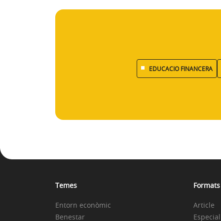
EDUCACIO FINANCERA
Temes
Formats
Entorn econòmic
Article
Benestar
Especial