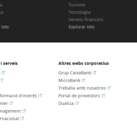
ia
Turisme
ta
Tecnologia
Serveis financers
 tots
Explorar tots
i serveis
Altres webs corporatius
(Obre en finestra nova)
(Obre en finestra nov
s
Grup CaixaBank
(Obre en finestra nova)
(Obre en finestra nova)
MicroBank
bre en finestra nova)
(Obre en fines
Treballa amb nosaltres
(Obre en finestra nova)
(Obre en finestra
nformació d'interès
Portal de proveïdors
(Obre en finestra nova)
(Obre en finestra nova)
mier
Dualiza
(Obre en finestra nova)
anagement
(Obre en finestra nova)
ernacional
e en finestra nova)
e en finestra nova)