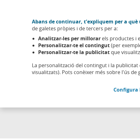
Anar al contingut central
Acció CABK (Obre en finestra nova)
Abans de continuar, t'expliquem per a què u
Sobre nosaltres
de galetes pròpies i de tercers per a:
Caixabank (Anar a Inici)
Analitzar-les per millorar
els productes i e
Esfera
Immobiliari
Personalitzar-te el contingut
(per exemple
Personalitzar-te la publicitat
que visualitz
La personalització del contingut i la publicita
visualitzats). Pots conèixer més sobre l'ús de 
Configura 
Troba aq