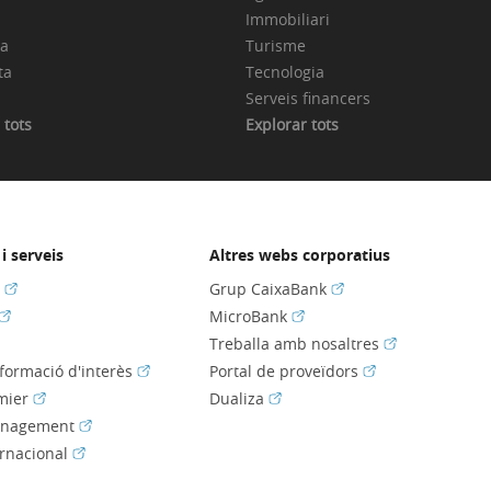
Immobiliari
ia
Turisme
ta
Tecnologia
Serveis financers
 tots
Explorar tots
i serveis
Altres webs corporatius
(Obre en finestra nova)
(Obre en finestra nov
s
Grup CaixaBank
(Obre en finestra nova)
(Obre en finestra nova)
MicroBank
bre en finestra nova)
(Obre en fines
Treballa amb nosaltres
(Obre en finestra nova)
(Obre en finestra
nformació d'interès
Portal de proveïdors
(Obre en finestra nova)
(Obre en finestra nova)
mier
Dualiza
(Obre en finestra nova)
anagement
(Obre en finestra nova)
ernacional
e en finestra nova)