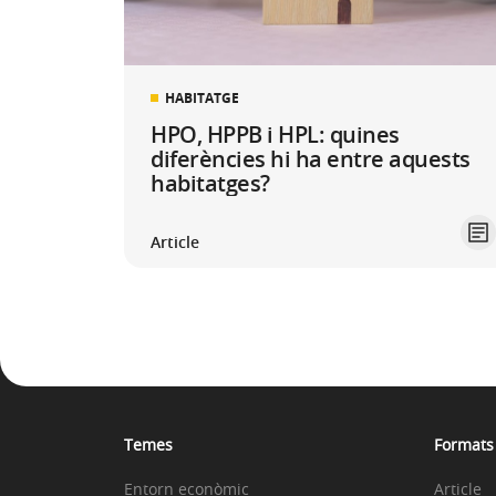
HABITATGE
HPO, HPPB i HPL: quines
diferències hi ha entre aquests
habitatges?
Article
Temes
Formats
Entorn econòmic
Article