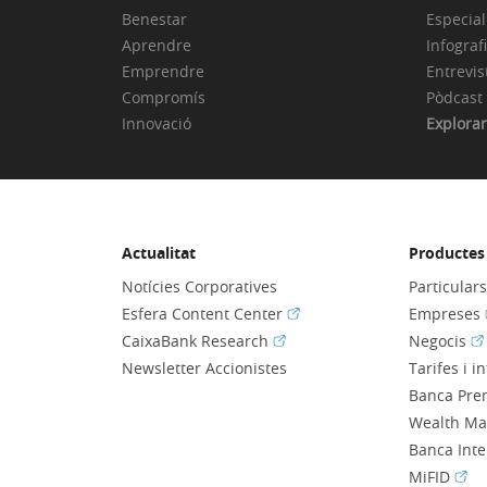
Benestar
Especial
Aprendre
Infograf
Emprendre
Entrevis
Compromís
Pòdcast
Innovació
Explorar
Actualitat
Productes 
Notícies Corporatives
Particular
(Obre en finestra nova)
Esfera Content Center
Empreses
(Obre en finestra nova)
(O
CaixaBank Research
Negocis
Newsletter Accionistes
Tarifes i i
Banca Pre
Wealth M
Banca Int
(Obr
MiFID