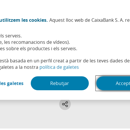
Twitter (Obre en finestra nova)
Facebook (Obre en finestra no
Instagram (Obre en finest
Linkedin (Obre en fin
Youtube (Obre en
Spotify (Obre
TikTok (
What
tilitzem les cookies.
Aquest lloc web de CaixaBank S. A. r
Sostenibilitat
Accionistes i inversors
Persones
ls serveis.
, les recomanacions de vídeos).
es sobre els productes i els serveis.
t està basada en un perfil creat a partir de les teves dades 
(Obre en finestra nova)
galetes a la nostra
política de galetes
Immobiliari
(Obre en finestra nova)
les galetes
Rebutjar
Accep
uí tots els articles, vídeos i pòdcasts sobre immobiliari a 