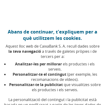
Anar al contingut central
Caixabank (Anar a Inici)
Abans de continuar, t'expliquem per a
ECONOMIA GLOBAL
què utilitzem les cookies.
29 ABRIL 2026
Aquest lloc web de CaixaBank S. A. recull dades sobre
la teva navegació
a través de galetes pròpies i de
Inflació i mercats: la visió
tercers per a:
de CaixaBank AM davant
Analitzar-les per millorar
els productes i els
un nou xoc energètic
serveis.
Personalitzar-te el contingut
(per exemple, les
recomanacions de vídeos).
A ‘Visió de Mercats’, Santiago Rubio compara la
Personalitzar-te la publicitat
que visualitzes sobre
crisi del petroli per l’Iran amb la viscuda després
els productes i els serveis.
de la guerra d’Ucraïna
La personalització del contingut i la publicitat està
basada en un perfil creat a partir de les teves dades de