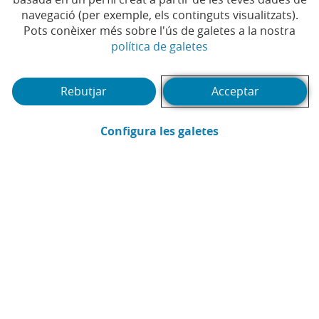
Temps de lectura | 4 min.
navegació (per exemple, els continguts visualitzats).
Pots conèixer més sobre l'ús de galetes a la nostra
(Obre en finestra no
política de galetes
Rebutjar
Acceptar
(Obre en finestra
Configura les galetes
Manuel Gómez Fernández
Comunicació CaixaBank Asset Management