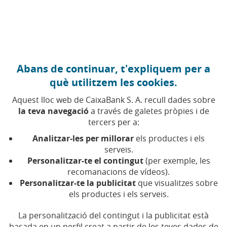
Anar al contingut central
Caixabank (Anar a Inici)
Abans de continuar, t'expliquem per a
FINANCES PERSONALS
què utilitzem les cookies.
5 JUNY 2026
Aquest lloc web de CaixaBank S. A. recull dades sobre
la teva navegació
a través de galetes pròpies i de
Consells per optimitzar la
tercers per a:
teva declaració de la
Analitzar-les per millorar
els productes i els
renda de l'any que ve
serveis.
Personalitzar-te el contingut
(per exemple, les
recomanacions de vídeos).
Encara tens mesos per reduir la teva factura
Personalitzar-te la publicitat
que visualitzes sobre
fiscal: descobreix les principals deduccions
els productes i els serveis.
vigents el 2026
La personalització del contingut i la publicitat està
basada en un perfil creat a partir de les teves dades de