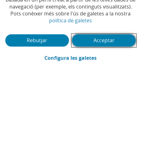
Temps de lectura | 4 min.
navegació (per exemple, els continguts visualitzats).
Pots conèixer més sobre l'ús de galetes a la nostra
(Obre en finestra no
política de galetes
Rebutjar
Acceptar
(Obre en finestra
Configura les galetes
Pedro Rodríguez Mateo
Assessoria Fiscal CaixaBank