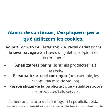
Anar al contingut central
Caixabank (Anar a Inici)
Abans de continuar, t'expliquem per a
VOLUNTARIAT
què utilitzem les cookies.
27 MAIG 2026
Aquest lloc web de CaixaBank S. A. recull dades sobre
la teva navegació
a través de galetes pròpies i de
Sis raons per les quals fer
tercers per a:
voluntariat amb els teus
Analitzar-les per millorar
els productes i els
fills i on fer-ho aquest
serveis.
Personalitzar-te el contingut
(per exemple, les
estiu
recomanacions de vídeos).
Personalitzar-te la publicitat
que visualitzes sobre
els productes i els serveis.
Fer voluntariat amb els fills a l'estiu uneix la
família, millora el benestar i aporta habilitats
clau
La personalització del contingut i la publicitat està
basada en un perfil creat a partir de les teves dades de