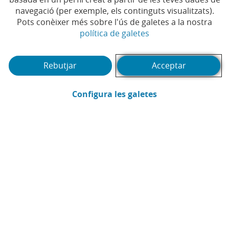
navegació (per exemple, els continguts visualitzats).
Temps de lectura | 4 min.
Pots conèixer més sobre l'ús de galetes a la nostra
(Obre en finestra no
política de galetes
Rebutjar
Acceptar
(Obre en finestra
Configura les galetes
CaixaBank
Comunicació