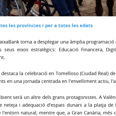
tes les províncies i per a totes les edats
 CaixaBank torna a desplegar una àmplia programació d'
s seus eixos estratègics: Educació Financera, Digit
nt.
, destaca la celebració en Tomelloso (Ciudad Real) d
s en una jornada centrada en l'envelliment actiu, l'acti
nt serà un altre dels grans protagonistes. A Valènci
e neteja i adequació d'espais dunars a la platja de 
e l'entorn natural; mentre que, a Gran Canària, més