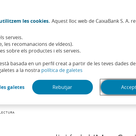
Twitter (Obre en finestra nova)
Facebook (Obre en finestra no
Instagram (Obre en finest
Linkedin (Obre en fin
Youtube (Obre en
Spotify (Obre
TikTok (
What
tilitzem les cookies.
Aquest lloc web de CaixaBank S. A. r
Sostenibilitat
Accionistes i inversors
Persones
ls serveis.
, les recomanacions de vídeos).
es sobre els productes i els serveis.
t està basada en un perfil creat a partir de les teves dades 
(Obre en finestra nova)
galetes a la nostra
política de galetes
(Obre en finestra nova)
les galetes
Rebutjar
Accep
LECTURA