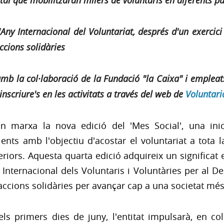
tal que mobilitzaran milers de voluntaris en diferents p
'Any Internacional del Voluntariat, després d'un exercici
ccions solidàries
amb la col·laboració de la Fundació "la Caixa" i emplea
inscriure's en les activitats a través del web de
Voluntar
n marxa la nova edició del 'Mes Social', una inici
ients amb l'objectiu d'acostar el voluntariat a tota 
eriors. Aquesta quarta edició adquireix un significat 
Internacional dels Voluntaris i Voluntàries per al 
accions solidàries per avançar cap a una societat més 
ls primers dies de juny, l'entitat impulsarà, en co