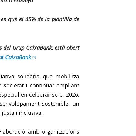
unts d'Espanya
 en què el 45% de la plantilla de
ts del Grup CaixaBank, està obert
(Obre en finestra nova)
iat CaixaBank
ativa solidària que mobilitza
la societat i continuar ampliant
especial en celebrar-se el 2026,
Desenvolupament Sostenible', un
justa i inclusiva.
l·laboració amb organitzacions