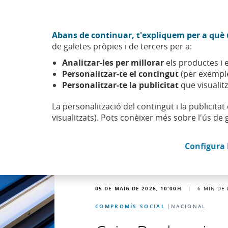
Anar al contingut central
Acció CABK (Obre en finestra nova)
Abans de continuar, t'expliquem per a què u
Sobre nosaltres
de galetes pròpies i de tercers per a:
Caixabank (Anar a Inici)
Analitzar-les per millorar
els productes i e
Actualitat
Noticies
Personalitzar-te el contingut
(per exemple
Personalitzar-te la publicitat
que visualitz
La personalització del contingut i la publicita
visualitzats). Pots conèixer més sobre l'ús de 
Configura 
05 DE MAIG DE 2026, 10:00
H
|
6
MIN DE 
COMPROMÍS SOCIAL
NACIONAL