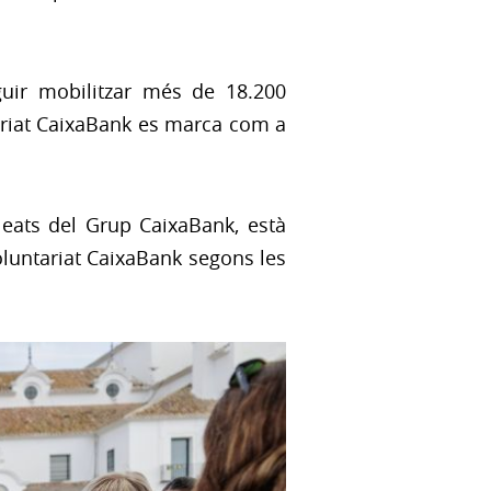
guir mobilitzar més de 18.200
tariat CaixaBank es marca com a
leats del Grup CaixaBank, està
Voluntariat CaixaBank segons les
n finestra nova)