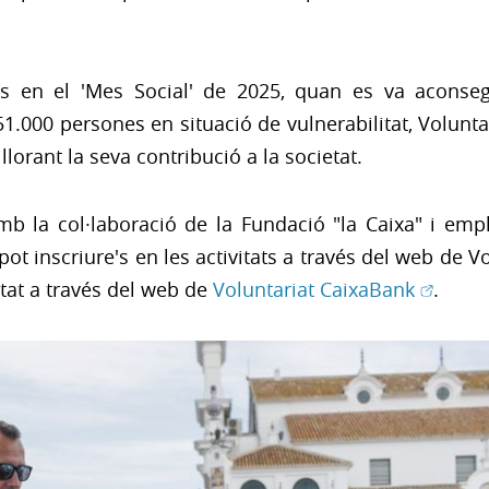
its en el 'Mes Social' de 2025, quan es va aconse
151.000 persones en situació de vulnerabilitat, Volun
llorant la seva contribució a la societat.
mb la col·laboració de la Fundació "la Caixa" i emp
 pot inscriure's en les activitats a través del web de 
(Obre e
itat a través del web de
Voluntariat CaixaBank
.