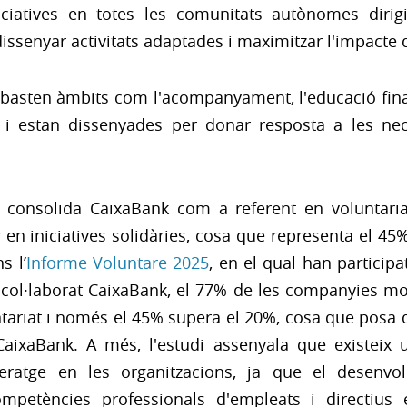
niciatives en totes les comunitats autònomes dirigi
issenyar activitats adaptades i maximitzar l'impacte 
 abasten àmbits com l'acompanyament, l'educació finan
t, i estan dissenyades per donar resposta a les ne
na consolida CaixaBank com a referent en voluntari
en iniciatives solidàries, cosa que representa el 45%
s l’
Informe Voluntare 2025
, en el qual han particip
a col·laborat CaixaBank, el 77% de les companyies mo
luntariat i només el 45% supera el 20%, cosa que posa
CaixaBank. A més, l'estudi assenyala que existeix u
ideratge en les organitzacions, ja que el desenvo
ompetències professionals d'empleats i directius 