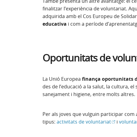
També presenta un altre avantatge: el cer
finalitzar l’experiència de voluntariat. Aq
adquirida amb el Cos Europeu de Solidar
educativa
i com a període d’aprenentatg
Oportunitats de volunt
La Unió Europea
finança oportunitats 
des de l’educació a la salut, la cultura, e
sanejament i higiene, entre molts altres.
Per als joves que vulguin participar com
(Obre en fi
tipus:
activitats de voluntariat
i
volunta