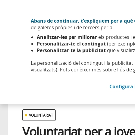
Anar al contingut central
Acció CABK (Obre en finestra nova)
Abans de continuar, t'expliquem per a què u
Sobre nosaltres
de galetes pròpies i de tercers per a:
Caixabank (Anar a Inici)
Analitzar-les per millorar
els productes i e
Esfera
Compromís
Impacte social
Voluntariat per a
Personalitzar-te el contingut
(per exemple
Personalitzar-te la publicitat
que visualitz
La personalització del contingut i la publicita
visualitzats). Pots conèixer més sobre l'ús de 
17 JUNY 2025
Configura 
VOLUNTARIAT
Voluntariat per a jov