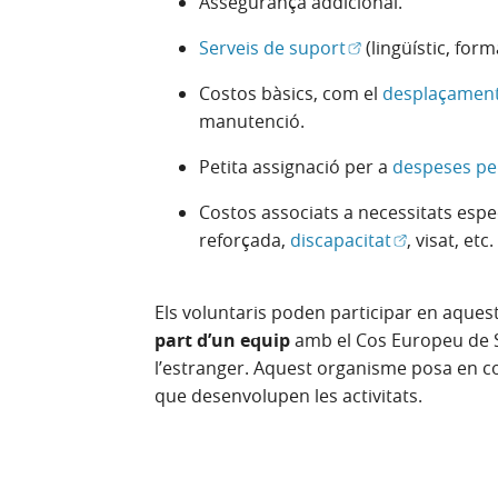
Assegurança addicional.
(Obre en finestra 
Serveis de suport
(lingüístic, form
Costos bàsics, com el
desplaçamen
manutenció.
Petita assignació per a
despeses pe
Costos associats a necessitats espe
(Obre en fin
reforçada,
discapacitat
, visat, etc.
Els voluntaris poden participar en aquest
part d’un equip
amb el Cos Europeu de So
l’estranger. Aquest organisme posa en co
que desenvolupen les activitats.