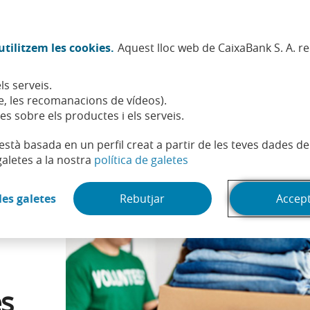
Twitter (Obre en finestra nova)
Facebook (Obre en finestra no
Instagram (Obre en finest
Linkedin (Obre en fin
Youtube (Obre en
Spotify (Obre
TikTok (
What
tilitzem les cookies.
Aquest lloc web de CaixaBank S. A. r
Sostenibilitat
Accionistes i inversors
Persones
ls serveis.
 joves en un altre país: per on començar
, les recomanacions de vídeos).
es sobre els productes i els serveis.
t està basada en un perfil creat a partir de les teves dades 
(Obre en finestra nova)
galetes a la nostra
política de galetes
(Obre en finestra nova)
les galetes
Rebutjar
Accep
es