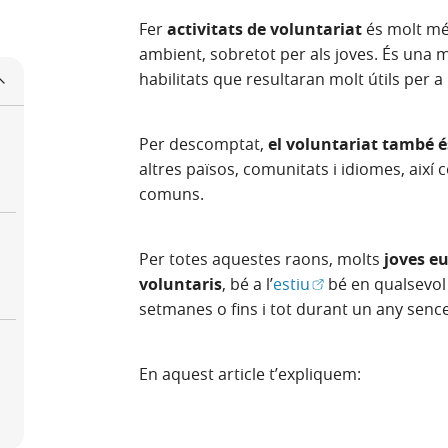
Fer
activitats de voluntariat
és molt més
ambient, sobretot per als joves. És una 
habilitats que resultaran molt útils per a 
Per descomptat,
el voluntariat també é
altres països, comunitats i idiomes, aix
comuns.
Per totes aquestes raons, molts
joves eu
(Obre en finestra 
voluntaris
, bé a l’
estiu
bé en qualsevol 
setmanes o fins i tot durant un any sen
En aquest article t’expliquem: