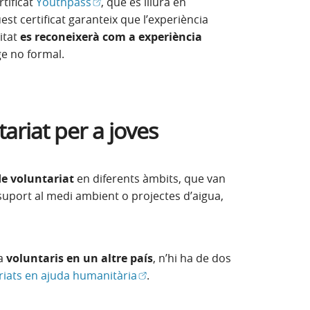
(Obre en finestra nova)
tificat
Youthpass
, que es lliura en
uest certificat garanteix que l’experiència
itat
es reconeixerà com a experiència
e no formal.
ariat per a joves
de voluntariat
en diferents àmbits, que van
l suport al medi ambient o projectes d’aigua,
 a
voluntaris en un altre país
, n’hi ha de dos
nestra nova)
(Obre en finestra nova)
riats en ajuda humanitària
.