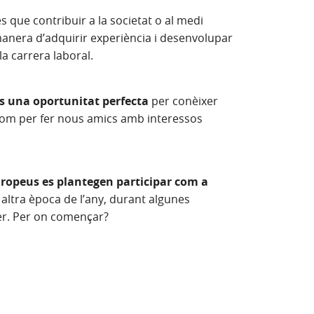
 que contribuir a la societat o al medi
manera d’adquirir experiència i desenvolupar
la carrera laboral.
s una oportunitat perfecta
per conèixer
í com per fer nous amics amb interessos
ropeus es plantegen participar com a
nova)
altra època de l’any, durant algunes
cer. Per on començar?