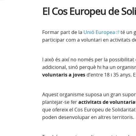
El Cos Europeu de Soli
(Obre en 
Formar part de la
Unió Europea
té un g
participar com a voluntari en activitats 
I això és així no només per la possibilita
addicional, sinó perquè hi ha un organism
voluntaris a joves
d’entre 18 i 35 anys. E
Aquest organisme suposa un gran suport 
plantejar-se fer
activitats de voluntaria
que ofereix el Cos Europeu de Solidarita
poden desenvolupar en altres territoris.