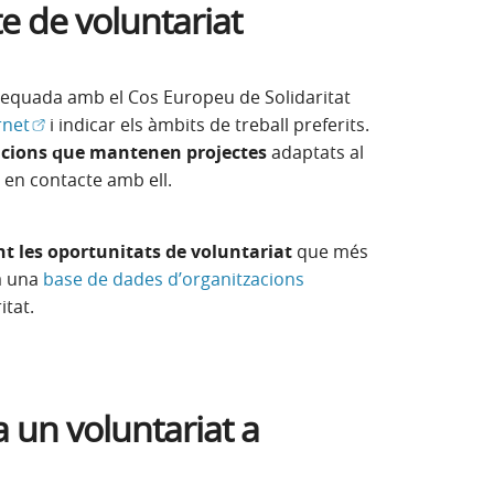
e de voluntariat
adequada amb el Cos Europeu de Solidaritat
(Obre en finestra nova)
rnet
i indicar els àmbits de treball preferits.
acions que mantenen projectes
adaptats al
r en contacte amb ell.
nt les oportunitats de voluntariat
que més
ha una
base de dades d’organitzacions
itat.
 un voluntariat a