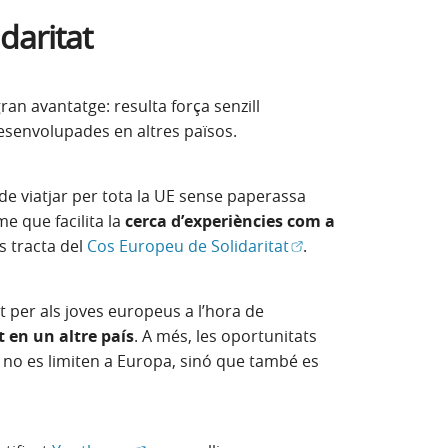
daritat
finestra nova)
ran avantatge: resulta força senzill
desenvolupades en altres països.
t de viatjar per tota la UE sense paperassa
e que facilita la
cerca d’experiències com a
(Obre en finestra nov
s tracta del
Cos Europeu de Solidaritat
.
per als joves europeus a l’hora de
t en un altre país
. A més, les oportunitats
t no es limiten a Europa, sinó que també es