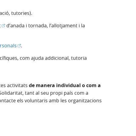
nova)
ació, tutories).
(Obre en finestra nova)
t
d’anada i tornada, l’allotjament i la
(Obre en finestra nova)
rsonals
.
cífiques, com ajuda addicional, tutoria
estra nova)
es activitats
de manera individual o com a
lidaritat, tant al seu propi país com a
ntacte els voluntaris amb les organitzacions