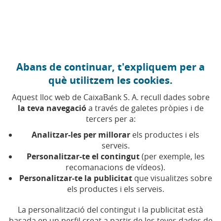
Anar al contingut central
Caixabank (Anar a Inici)
Abans de continuar, t'expliquem per a
AJUDES
què utilitzem les cookies.
23 ABRIL 2026
Aquest lloc web de CaixaBank S. A. recull dades sobre
la teva navegació
a través de galetes pròpies i de
Guia del Pla Estatal
tercers per a:
d'Habitatge 2026-2030:
Analitzar-les per millorar
els productes i els
ajudes, requisits i
serveis.
Personalitzar-te el contingut
(per exemple, les
novetats
recomanacions de vídeos).
Personalitzar-te la publicitat
que visualitzes sobre
els productes i els serveis.
Ajudes per a joves, per a llars amb ingressos
limitats o per a la construcció d'HPO.
Descobreix-ne les més importants
La personalització del contingut i la publicitat està
basada en un perfil creat a partir de les teves dades de