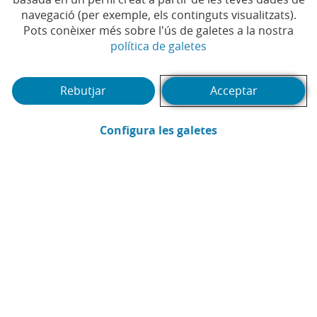
navegació (per exemple, els continguts visualitzats).
Temps de lectura | 5 min.
Pots conèixer més sobre l'ús de galetes a la nostra
(Obre en finestra no
política de galetes
Rebutjar
Acceptar
(Obre en finestra
Configura les galetes
CaixaBank
Comunicació