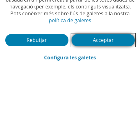
Temps de lectura | 3 min.
navegació (per exemple, els continguts visualitzats).
Pots conèixer més sobre l'ús de galetes a la nostra
(Obre en finestra no
política de galetes
Rebutjar
Acceptar
(Obre en finestra
Configura les galetes
CaixaBank
Comunicació