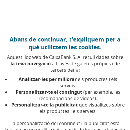
Anar al contingut central
Caixabank (Anar a Inici)
Abans de continuar, t'expliquem per a
HABITATGE
què utilitzem les cookies.
14 NOVEMBRE 2025
Aquest lloc web de CaixaBank S. A. recull dades sobre
la teva navegació
a través de galetes pròpies i de
HPO, HPPB i HPL: quines
tercers per a:
diferències hi ha entre
Analitzar-les per millorar
els productes i els
aquests habitatges?
serveis.
Personalitzar-te el contingut
(per exemple, les
recomanacions de vídeos).
Els habitatges protegits són una manera
Personalitzar-te la publicitat
que visualitzes sobre
d'accedir a un immoble amb preus inferiors als
els productes i els serveis.
de mercat. Cada un té els seus requisits
La personalització del contingut i la publicitat està
basada en un perfil creat a partir de les teves dades de