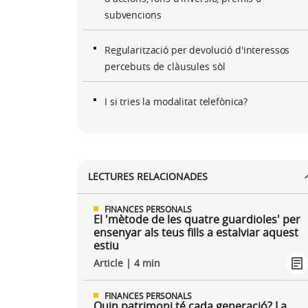
subvencions
Regularització per devolució d'interessos
percebuts de clàusules sòl
I si tries la modalitat telefònica?
LECTURES RELACIONADES
FINANCES PERSONALS
El 'mètode de les quatre guardioles' per
ensenyar als teus fills a estalviar aquest
estiu
Article | 4 min
FINANCES PERSONALS
Quin patrimoni té cada generació? La