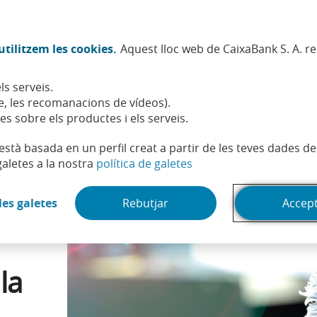
Twitter (Obre en finestra nova)
Facebook (Obre en finestra no
Instagram (Obre en finest
Linkedin (Obre en fin
Youtube (Obre en
Spotify (Obre
TikTok (
What
tilitzem les cookies.
Aquest lloc web de CaixaBank S. A. r
Sostenibilitat
Accionistes i inversors
Persones
ls serveis.
e d'aportar perquè em facin la declaració de la renda?
, les recomanacions de vídeos).
es sobre els productes i els serveis.
t està basada en un perfil creat a partir de les teves dades 
(Obre en finestra nova)
galetes a la nostra
política de galetes
(Obre en finestra nova)
les galetes
Rebutjar
Accep
la