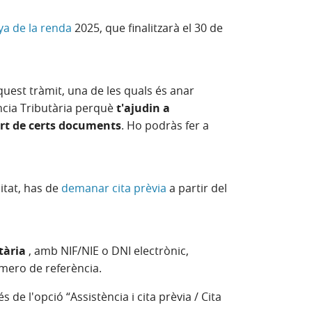
a de la renda
2
025
, que finalitzarà el 30 de
uest tràmit, una de les quals és anar
ncia Tributària perquè
t'ajudin a
ort de certs documents
. Ho podràs fer a
itat, has de
demanar cita prèvia
a partir del
utària
, amb NIF/NIE o DNI electrònic,
úmero de referència.
vés de l'opció “Assistència i cita prèvia / Cita