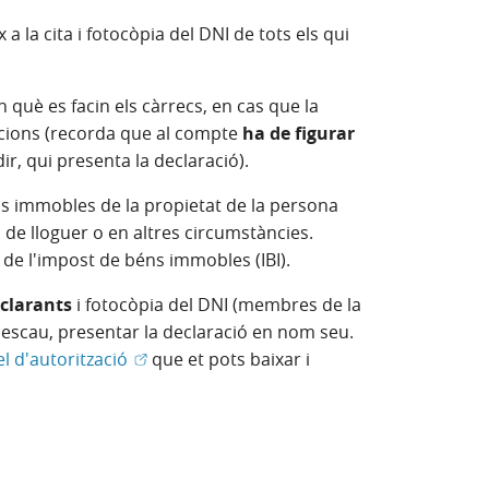
a la cita i fotocòpia del DNI de tots els qui
què es facin els càrrecs, en cas que la
ucions (recorda que al compte
ha de figurar
 dir, qui presenta la declaració).
els immobles de la propietat de la persona
i de lloguer o en altres circumstàncies.
 de l'impost de béns immobles (IBI).
eclarants
i fotocòpia del DNI (membres de la
 si escau, presentar la declaració en nom seu.
(Obre en finestra nova)
l d'autorització
que et pots baixar i