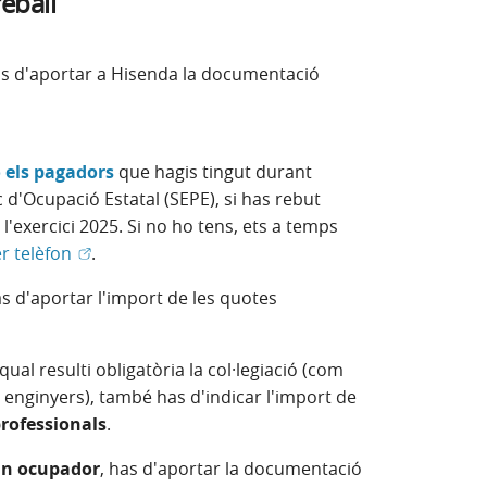
eball
 has d'aportar a Hisenda la documentació
o els pagadors
que hagis tingut durant
c d'Ocupació Estatal (SEPE), si has rebut
'exercici 2025. Si no ho tens, ets a temps
(Obre en finestra nova)
er telèfon
.
as d'aportar l'import de les quotes
qual resulti obligatòria la col·legiació (com
 enginyers), també has d'indicar l'import de
professionals
.
gun ocupador
, has d'aportar la documentació