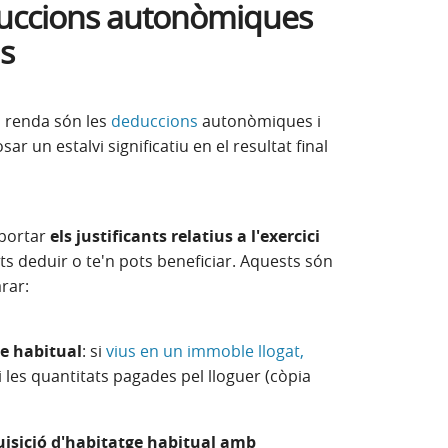
uccions autonòmiques
ls
a renda són les
deduccions
autonòmiques i
ar un estalvi significatiu en el resultat final
 portar
els justificants relatius a l'exercici
ots deduir o te'n pots beneficiar. Aquests són
rar:
ge habitual
: si
vius en un immoble llogat,
i les quantitats pagades pel lloguer (còpia
uisició d'habitatge habitual amb