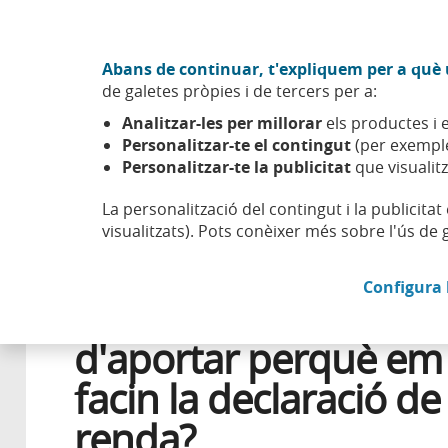
Anar al contingut central
Acció CABK (Obre en finestra nova)
Abans de continuar, t'expliquem per a què u
Sobre nosaltres
de galetes pròpies i de tercers per a:
Caixabank (Anar a Inici)
Analitzar-les per millorar
els productes i e
Esfera
Aprendre
Salut financera
Quins documents h
Personalitzar-te el contingut
(per exemple
Personalitzar-te la publicitat
que visualitz
La personalització del contingut i la publicita
visualitzats). Pots conèixer més sobre l'ús de 
17 ABRIL 2026
FINANCES PERSONALS
Configura 
Quins documents he
d'aportar perquè em
facin la declaració de 
renda?