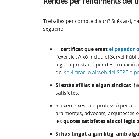
Rendes per rendiments del tr
Treballes per compte d'altri? Si és així,
següent:
El
certificat que emet
el pagador 
l'exercici.
Això inclou el Servei Públi
alguna prestació per desocupació a l
de
sol·licitar-lo al web del SEPE o p
Si estàs afiliat a algun sindicat
, h
satisfetes.
Si exerceixes una professió per a la 
ara metges, advocats, arquitectes o
les
quotes satisfetes als col·legis 
Si has tingut algun litigi amb al