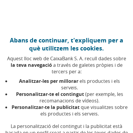
Anar al contingut central
Caixabank (Anar a Inici)
Abans de continuar, t'expliquem per a
FINANÇAMENT
què utilitzem les cookies.
19 NOVEMBRE 2025
Aquest lloc web de CaixaBank S. A. recull dades sobre
la teva navegació
a través de galetes pròpies i de
Dones que emprenen el
tercers per a:
seu propi camí
Analitzar-les per millorar
els productes i els
serveis.
Personalitzar-te el contingut
(per exemple, les
Històries de dones que transformen la seva
recomanacions de vídeos).
passió en negoci amb el suport de MicroBank
Personalitzar-te la publicitat
que visualitzes sobre
els productes i els serveis.
Temps de lectura | 5 min.
La personalització del contingut i la publicitat està
basada en un perfil creat a partir de les teves dades de