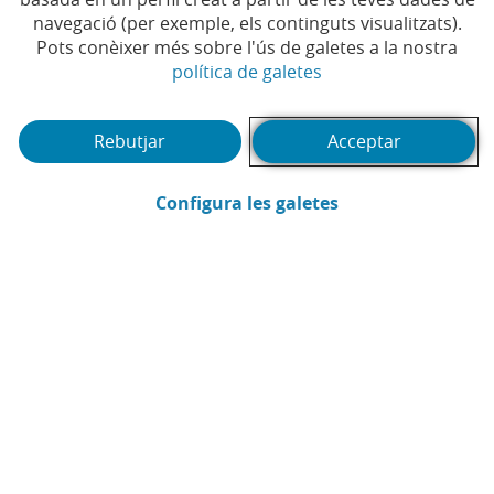
navegació (per exemple, els continguts visualitzats).
Pots conèixer més sobre l'ús de galetes a la nostra
(Obre en finestra no
política de galetes
Rebutjar
Acceptar
(Obre en finestra
Configura les galetes
CaixaBank
Comunicació
Enviar per email (Obre en finestra nova
Compartir a LinkedIn (Obre en fin
Compartir a WhatsApp (Obre e
Compartir a X (Obre en fi
Compartir a Facebook