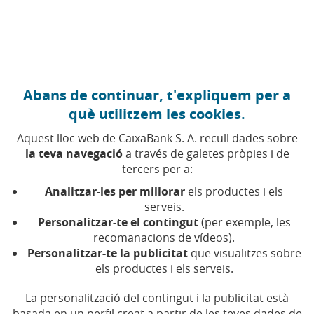
Anar al contingut central
Caixabank (Anar a Inici)
Abans de continuar, t'expliquem per a
EMPRENEDORIA
què utilitzem les cookies.
5 MARÇ 2025
Aquest lloc web de CaixaBank S. A. recull dades sobre
la teva navegació
a través de galetes pròpies i de
Microcrèdits, el
tercers per a:
combustible per a
Analitzar-les per millorar
els productes i els
l'emprenedoria femenina
serveis.
Personalitzar-te el contingut
(per exemple, les
recomanacions de vídeos).
Temps de lectura | 5 min.
Personalitzar-te la publicitat
que visualitzes sobre
els productes i els serveis.
La personalització del contingut i la publicitat està
basada en un perfil creat a partir de les teves dades de