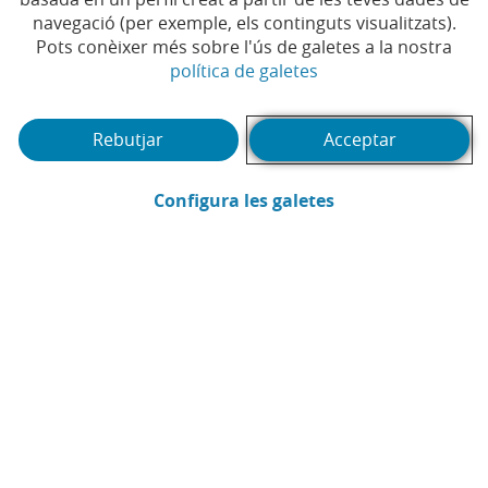
navegació (per exemple, els continguts visualitzats).
Temps de lectura | 3 min.
Pots conèixer més sobre l'ús de galetes a la nostra
(Obre en finestra no
política de galetes
Rebutjar
Acceptar
(Obre en finestra
Configura les galetes
CaixaBank
Comunicació