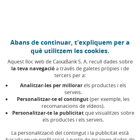
Anar al contingut central
Caixabank (Anar a Inici)
Abans de continuar, t'expliquem per a
FINANCES PERSONALS
què utilitzem les cookies.
7 NOVEMBRE 2025
Aquest lloc web de CaixaBank S. A. recull dades sobre
la teva navegació
a través de galetes pròpies i de
Què és el “growth
tercers per a:
mindset” i com t'ajudarà a
Analitzar-les per millorar
els productes i els
deixar de pensar que no
serveis.
Personalitzar-te el contingut
(per exemple, les
se't donen bé els diners
recomanacions de vídeos).
Personalitzar-te la publicitat
que visualitzes sobre
els productes i els serveis.
Com fer el pas cap a una relació més saludable
amb les finances personals apostant per una
mentalitat de creixement
La personalització del contingut i la publicitat està
basada en un perfil creat a partir de les teves dades de