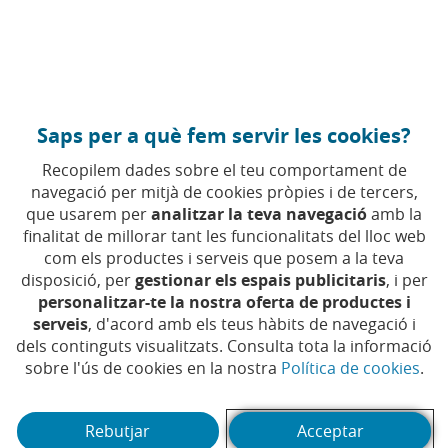
Anar al contingut central
Caixabank (Anar a Inici)
Saps per a què fem servir les cookies?
Recopilem dades sobre el teu comportament de
Emprendre
navegació per mitjà de cookies pròpies i de tercers,
que usarem per
analitzar la teva navegació
amb la
finalitat de millorar tant les funcionalitats del lloc web
Recursos, casos i claus per
com els productes i serveis que posem a la teva
disposició, per
gestionar els espais publicitaris
, i per
emprendre, gestionar i fer créixer a
personalitzar-te la nostra oferta de productes i
empreses i autònoms
serveis
, d'acord amb els teus hàbits de navegació i
dels continguts visualitzats. Consulta tota la informació
(Ob
sobre l'ús de cookies en la nostra
Política de cookies
.
Compartir a Facebook (Obre en finestra 
Compartir a X (Obre en finestra nova
Compartir a WhatsApp (Obre en 
Compartir a LinkedIn (Obre 
Enviar por email (Obre 
Rebutjar
Acceptar