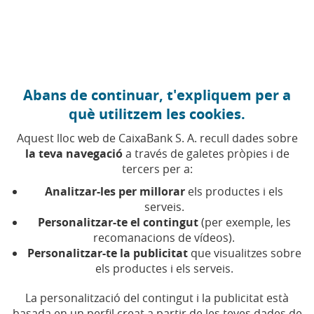
Anar al contingut central
Caixabank (Anar a Inici)
Abans de continuar, t'expliquem per a
FINANCES PERSONALS
què utilitzem les cookies.
12 DESEMBRE 2025
Aquest lloc web de CaixaBank S. A. recull dades sobre
la teva navegació
a través de galetes pròpies i de
Escorça, plàstic o teixits,
tercers per a:
de què estan fets els
Analitzar-les per millorar
els productes i els
bitllets?
serveis.
Personalitzar-te el contingut
(per exemple, les
recomanacions de vídeos).
S'han fabricat bitllets amb materials molt
Personalitzar-te la publicitat
que visualitzes sobre
curiosos, des de teixits a plàstics, passant per
els productes i els serveis.
trossos d'arbres
La personalització del contingut i la publicitat està
basada en un perfil creat a partir de les teves dades de