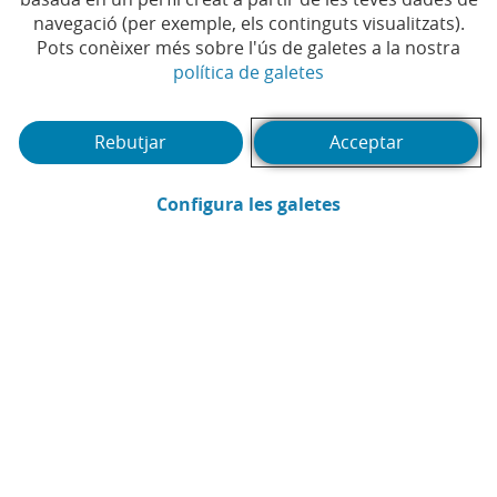
Temps de lectura | 3 min.
navegació (per exemple, els continguts visualitzats).
Pots conèixer més sobre l'ús de galetes a la nostra
(Obre en finestra no
política de galetes
Rebutjar
Acceptar
(Obre en finestra
Configura les galetes
CaixaBank
Comunicació