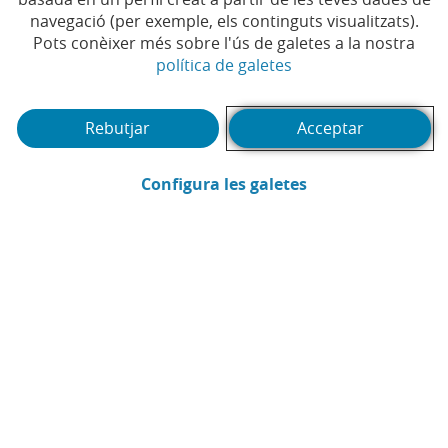
Temps de lectura | 4 min.
navegació (per exemple, els continguts visualitzats).
Pots conèixer més sobre l'ús de galetes a la nostra
(Obre en finestra no
política de galetes
Rebutjar
Acceptar
(Obre en finestra
Configura les galetes
CaixaBank
Comunicació