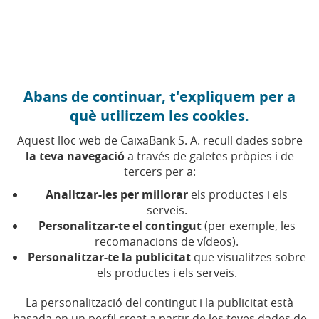
Anar al contingut central
Caixabank (Anar a Inici)
Abans de continuar, t'expliquem per a
PRODUCTES FINANCERS
què utilitzem les cookies.
29 JUNY 2026
Aquest lloc web de CaixaBank S. A. recull dades sobre
la teva navegació
a través de galetes pròpies i de
Fons sostenibles: les claus
tercers per a:
de la seva doble
Analitzar-les per millorar
els productes i els
rendibilitat
serveis.
Personalitzar-te el contingut
(per exemple, les
recomanacions de vídeos).
Els fons sostenibles aposten per l'impacte social
Personalitzar-te la publicitat
que visualitzes sobre
i ambiental juntament amb la rendibilitat
els productes i els serveis.
financera. Així és com ho fan
La personalització del contingut i la publicitat està
basada en un perfil creat a partir de les teves dades de