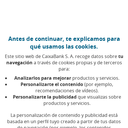
Ir al contenido central
Caixabank (Ir a Inicio)
Antes de continuar, te explicamos para
4 OCTUBRE 2016
qué usamos las cookies.
Qué son y cómo
Este sitio web de CaixaBank S. A. recoge datos sobre
tu
funcionan las inversiones
navegación
a través de cookies propias y de terceros
para:
socialmente responsables
Analizarlos para mejorar
productos y servicios.
Personalizarte el contenido
(por ejemplo,
recomendaciones de vídeos).
Tiempo de lectura | 3 min.
Personalizarte la publicidad
que visualizas sobre
productos y servicios.
La personalización de contenido y publicidad está
basada en un perfil tuyo creado a partir de tus datos
de navegación (por ejemplo, los contenidos