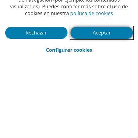
visualizados). Puedes conocer más sobre el uso de
(Abrir en 
cookies en nuestra
política de cookies
Rechazar
Aceptar
(Abrir en ventana 
Configurar cookies
CaixaBank
Comunicación
Enviar por email (Abrir en ventana nue
Compartir en LinkedIn (Abrir en v
Compartir en WhatsApp (Abri
Compartir en X (Abrir en
Compartir en Facebo