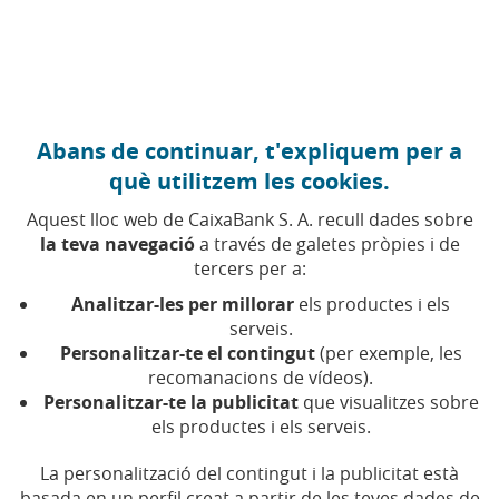
Anar al contingut central
Caixabank (Anar a Inici)
Abans de continuar, t'expliquem per a
què utilitzem les cookies.
Aquest lloc web de CaixaBank S. A. recull dades sobre
la teva navegació
a través de galetes pròpies i de
Productes financers
tercers per a:
Analitzar-les per millorar
els productes i els
Troba aquí tots els articles, vídeos i pòdcasts sobre
serveis.
productes financers a CaixaBank
Personalitzar-te el contingut
(per exemple, les
recomanacions de vídeos).
Personalitzar-te la publicitat
que visualitzes sobre
els productes i els serveis.
Compartir a Facebook (Obre en finestra 
Compartir a X (Obre en finestra nova
Compartir a WhatsApp (Obre en 
Compartir a LinkedIn (Obre 
Enviar per email (Obre 
La personalització del contingut i la publicitat està
basada en un perfil creat a partir de les teves dades de