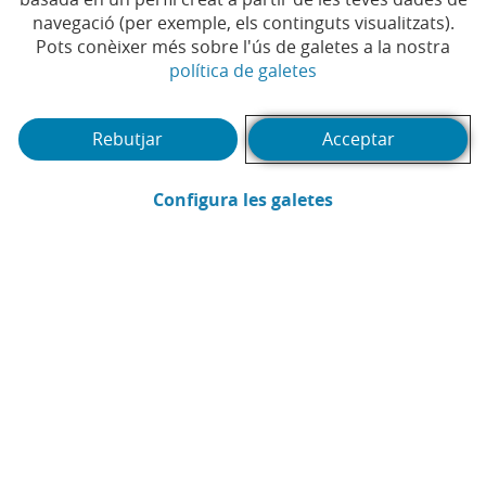
navegació (per exemple, els continguts visualitzats).
Pots conèixer més sobre l'ús de galetes a la nostra
(Obre en finestra no
política de galetes
(Abrir calendario)
Data
Rebutjar
Acceptar
Cercar
Filtrar
(Obre en finestra
Configura les galetes