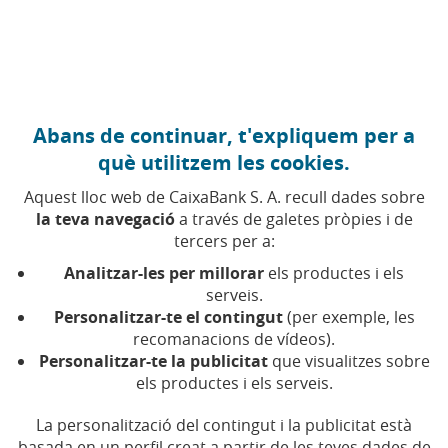
Anar al contingut central
Caixabank (Anar a Inici)
Abans de continuar, t'expliquem per a
FINANCES PERSONALS
què utilitzem les cookies.
13 NOVEMBRE 2025
Aquest lloc web de CaixaBank S. A. recull dades sobre
la teva navegació
a través de galetes pròpies i de
Què és l'efecte Diderot i
tercers per a:
què té a veure un francès
Analitzar-les per millorar
els productes i els
amb què et costi estalviar
serveis.
Personalitzar-te el contingut
(per exemple, les
recomanacions de vídeos).
Una cosa tan senzilla com una bata nova pot
Personalitzar-te la publicitat
que visualitzes sobre
desencadenar la redecoració d'una casa. Així de
els productes i els serveis.
lluny pot arribar l'efecte Diderot
La personalització del contingut i la publicitat està
basada en un perfil creat a partir de les teves dades de