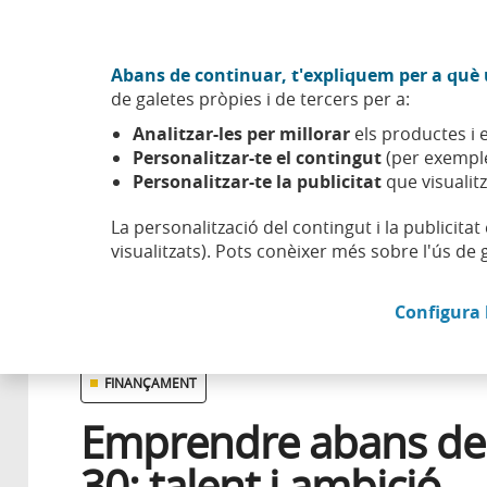
Anar al contingut central
Acció CABK (Obre en finestra nova)
Abans de continuar, t'expliquem per a què u
Sobre nosaltres
de galetes pròpies i de tercers per a:
Caixabank (Anar a Inici)
Analitzar-les per millorar
els productes i e
Esfera
Emprendre
Casos d'èxit
Emprendre abans del
Personalitzar-te el contingut
(per exemple
Personalitzar-te la publicitat
que visualitz
La personalització del contingut i la publicita
visualitzats). Pots conèixer més sobre l'ús de 
10 JUNY 2026
Configura 
FINANÇAMENT
Emprendre abans de
30: talent i ambició