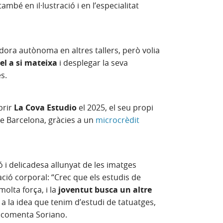
ambé en il·lustració i en l’especialitat
dora autònoma en altres tallers, però volia
del a si mateixa
i desplegar la seva
es.
brir
La Cova Estudio
el 2025, el seu propi
de Barcelona, gràcies a un
microcrèdit
ó i delicadesa allunyat de les imatges
ció corporal: “Crec que els estudis de
olta força, i la
joventut busca un altre
 a la idea que tenim d’estudi de tatuatges,
t”, comenta Soriano.