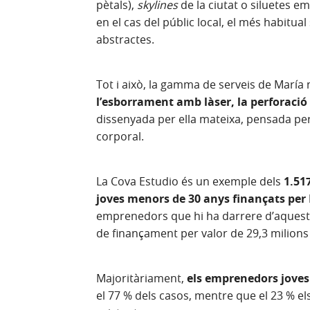
pètals),
skylines
de la ciutat o siluetes e
en el cas del públic local, el més habitua
abstractes.
Tot i això, la gamma de serveis de María n
l’esborrament amb làser, la perforació 
dissenyada per ella mateixa, pensada per 
corporal.
La Cova Estudio és un exemple dels
1.51
joves menors de 30 anys finançats per
emprenedors que hi ha darrere d’aquests 
de finançament per valor de 29,3 milions
Majoritàriament,
els emprenedors joves 
el 77 % dels casos, mentre que el 23 % els