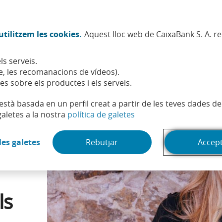
Twitter (Obre en finestra nova)
Facebook (Obre en finestra no
Instagram (Obre en finest
Linkedin (Obre en fin
Youtube (Obre en
Spotify (Obre
TikTok (
What
tilitzem les cookies.
Aquest lloc web de CaixaBank S. A. r
Sostenibilitat
Accionistes i inversors
Persones
ls serveis.
s 30: talent i ambició
, les recomanacions de vídeos).
es sobre els productes i els serveis.
t està basada en un perfil creat a partir de les teves dades 
(Obre en finestra nova)
galetes a la nostra
política de galetes
(Obre en finestra nova)
les galetes
Rebutjar
Accep
ls