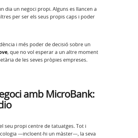
n dia un negoci propi. Alguns es llancen a
altres per ser els seus propis caps i poder
ndència i més poder de decisió sobre un
ove
, que no vol esperar a un altre moment
ietària de les seves pròpies empreses.
goci amb MicroBank:
dio
l seu propi centre de tatuatges. Tot i
icologia —incloent-hi un màster—, la seva