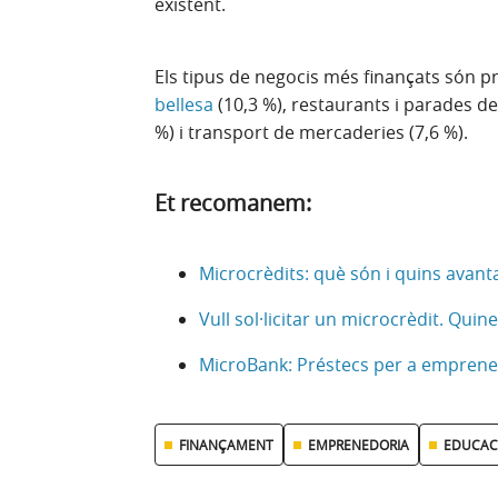
existent.
Els tipus de negocis més finançats són 
bellesa
(10,3 %), restaurants i parades d
%) i transport de mercaderies (7,6 %).
Et recomanem:
Microcrèdits: què són i quins avant
Vull sol·licitar un microcrèdit. Qui
MicroBank: Préstecs per a empren
FINANÇAMENT
EMPRENEDORIA
EDUCACI