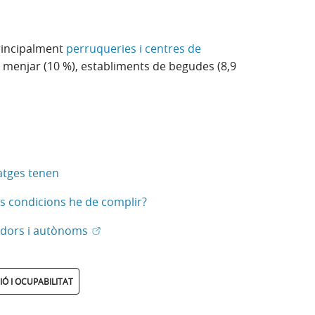
principalment
perruqueries i centres de
e menjar (10 %), establiments de begudes (8,9
atges tenen
nes condicions he de complir?
(Obre en finestra nova)
edors i autònoms
Ó I OCUPABILITAT