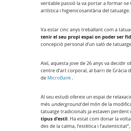
veritable passió la va portar a formar-se t
artística i higienicosanitària del tatuatge.
Va estar cinc anys treballant com a tatua
tenir el seu propi espai on poder ser fi
concepció personal d’un saló de tatuatg
Així, aquesta jove de 26 anys va decidir o
centre d’art corporal, al barri de Gràcia 
de
MicroBank
.
Al seu estudi ofereix un espai de relaxaci
més
underground
del món de la modifica
tatuatge tradicionals ja estaven perdent m
tipus d’estil
. Ha estat com donar la volta
des de la calma, l’estètica i l’autenticita