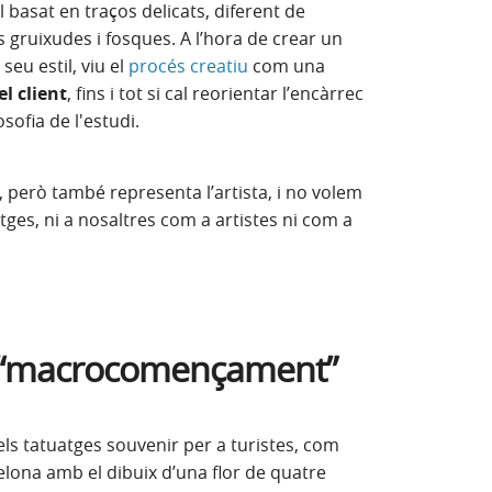
l basat en traços delicats, diferent de
 gruixudes i fosques. A l’hora de crear un
seu estil, viu el
procés creatiu
com una
l client
, fins i tot si cal reorientar l’encàrrec
sofia de l'estudi.
a, però també representa l’artista, i no volem
ges, ni a nosaltres com a artistes ni com a
n “macrocomençament”
 els tatuatges souvenir per a turistes, com
elona amb el dibuix d’una flor de quatre