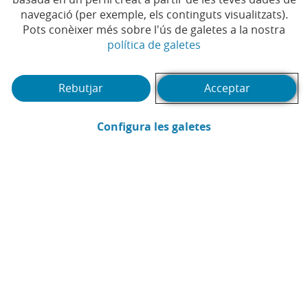
Temps de lectura | 5 min.
navegació (per exemple, els continguts visualitzats).
Pots conèixer més sobre l'ús de galetes a la nostra
(Obre en finestra no
política de galetes
Rebutjar
Acceptar
(Obre en finestra
Configura les galetes
CaixaBank
Comunicació