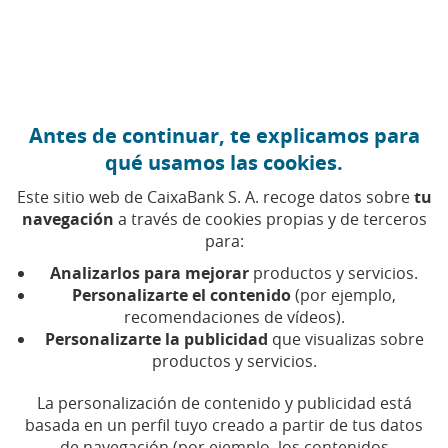
Ir al contenido central
Caixabank (Ir a Inicio)
Antes de continuar, te explicamos para
6 OCTUBRE 2016
qué usamos las cookies.
Desentrañando qué son
Este sitio web de CaixaBank S. A. recoge datos sobre
tu
el IBAN y el BIC
navegación
a través de cookies propias y de terceros
para:
Analizarlos para mejorar
productos y servicios.
Tiempo de lectura | 3 min.
Personalizarte el contenido
(por ejemplo,
recomendaciones de vídeos).
Personalizarte la publicidad
que visualizas sobre
productos y servicios.
La personalización de contenido y publicidad está
basada en un perfil tuyo creado a partir de tus datos
de navegación (por ejemplo, los contenidos