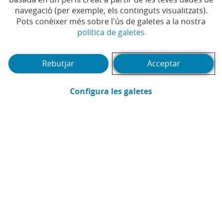
navegació (per exemple, els continguts visualitzats).
Pots conèixer més sobre l'ús de galetes a la nostra
(Obre en finestra no
política de galetes
Rebutjar
Acceptar
(Obre en finestra
Configura les galetes
CaixaBank
Comunicació
Enviar per email (Obre en finestra nova
Compartir a LinkedIn (Obre en fin
Compartir a WhatsApp (Obre e
Compartir a X (Obre en fi
Compartir a Facebook