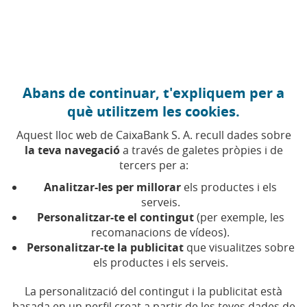
Anar al contingut central
Caixabank (Anar a Inici)
Abans de continuar, t'expliquem per a
FINANCES PERSONALS
què utilitzem les cookies.
3 JULIOL 2020
Aquest lloc web de CaixaBank S. A. recull dades sobre
la teva navegació
a través de galetes pròpies i de
Tecnologia que optimitza
tercers per a:
processos i ofereix
Analitzar-les per millorar
els productes i els
pòlisses més
serveis.
Personalitzar-te el contingut
(per exemple, les
econòmiques
recomanacions de vídeos).
Personalitzar-te la publicitat
que visualitzes sobre
els productes i els serveis.
Temps de lectura | 5 min.
La personalització del contingut i la publicitat està
basada en un perfil creat a partir de les teves dades de