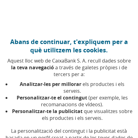
Anar al contingut central
Caixabank (Anar a Inici)
Abans de continuar, t'expliquem per a
què utilitzem les cookies.
Aquest lloc web de CaixaBank S. A. recull dades sobre
la teva navegació
a través de galetes pròpies i de
Tecnologia
tercers per a:
Analitzar-les per millorar
els productes i els
Troba aquí tots els articles, vídeos i pòdcasts sobre
serveis.
tecnologia a CaixaBank
Personalitzar-te el contingut
(per exemple, les
recomanacions de vídeos).
Personalitzar-te la publicitat
que visualitzes sobre
els productes i els serveis.
Compartir a Facebook (Obre en finestra 
Compartir a X (Obre en finestra nova
Compartir a WhatsApp (Obre en 
Compartir a LinkedIn (Obre 
Enviar per email (Obre 
La personalització del contingut i la publicitat està
basada en un perfil creat a partir de les teves dades de