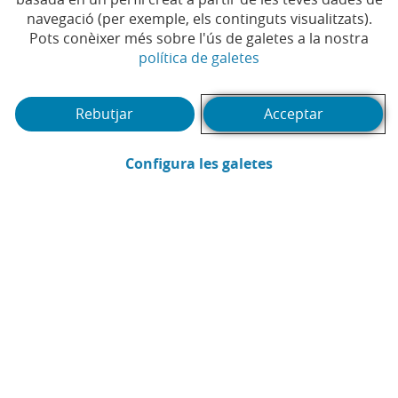
navegació (per exemple, els continguts visualitzats).
Pots conèixer més sobre l'ús de galetes a la nostra
(Obre en finestra no
política de galetes
(Abrir calendario)
Data
Rebutjar
Acceptar
Cercar
Filtrar
(Obre en finestra
Configura les galetes