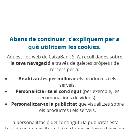
Anar al contingut central
Caixabank (Anar a Inici)
Abans de continuar, t'expliquem per a
HABITATGE
què utilitzem les cookies.
1 OCTUBRE 2025
Aquest lloc web de CaixaBank S. A. recull dades sobre
la teva navegació
a través de galetes pròpies i de
El gran dubte davant la
tercers per a:
compra d’habitatge:
Analitzar-les per millorar
els productes i els
quant estalvi es
serveis.
Personalitzar-te el contingut
(per exemple, les
necessita?
recomanacions de vídeos).
Personalitzar-te la publicitat
que visualitzes sobre
els productes i els serveis.
L'accés a una hipoteca exigeix aportar una part
de l’entrada, encara que aquesta quantitat es
pot reduir gràcies als avals públics
La personalització del contingut i la publicitat està
basada en un perfil creat a partir de les teves dades de