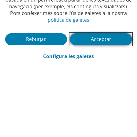
navegació (per exemple, els continguts visualitzats).
Temps de lectura | 4 min.
Pots conèixer més sobre l'ús de galetes a la nostra
(Obre en finestra no
política de galetes
Rebutjar
Acceptar
(Obre en finestra
Configura les galetes
CaixaBank
Comunicació