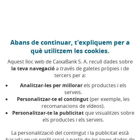
Anar al contingut central
Caixabank (Anar a Inici)
Abans de continuar, t'expliquem per a
FINANCES PERSONALS
què utilitzem les cookies.
17 MARÇ 2026
Aquest lloc web de CaixaBank S. A. recull dades sobre
la teva navegació
a través de galetes pròpies i de
Jubilació demorada,
tercers per a:
l'alternativa per millorar la
Analitzar-les per millorar
els productes i els
teva pensió
serveis.
Personalitzar-te el contingut
(per exemple, les
recomanacions de vídeos).
Aquesta manera d'endarrerir l'edat de jubilar-
Personalitzar-te la publicitat
que visualitzes sobre
se permet millorar la pensió i és compatible
els productes i els serveis.
amb la jubilació activa
La personalització del contingut i la publicitat està
basada en un perfil creat a partir de les teves dades de