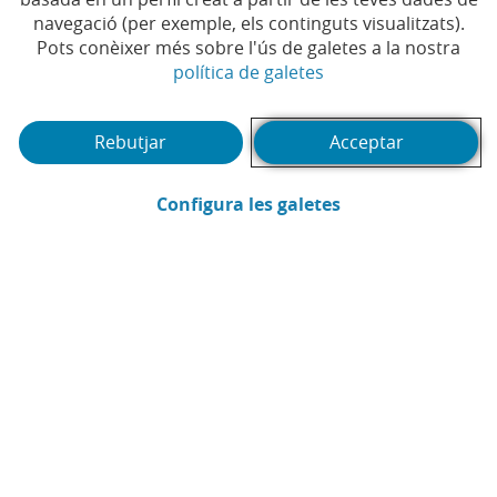
Temps de lectura | 4 min.
navegació (per exemple, els continguts visualitzats).
Pots conèixer més sobre l'ús de galetes a la nostra
(Obre en finestra no
política de galetes
Rebutjar
Acceptar
(Obre en finestra
Configura les galetes
CaixaBank
Comunicació