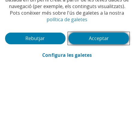
navegació (per exemple, els continguts visualitzats).
Pots conèixer més sobre l'ús de galetes a la nostra
(Obre en finestra no
política de galetes
Rebutjar
Acceptar
(Obre en finestra
Configura les galetes
CaixaBank
Comunicació
Enviar per email (Obre en finestra nova
Compartir a LinkedIn (Obre en fin
Compartir a WhatsApp (Obre e
Compartir a X (Obre en fi
Compartir a Facebook