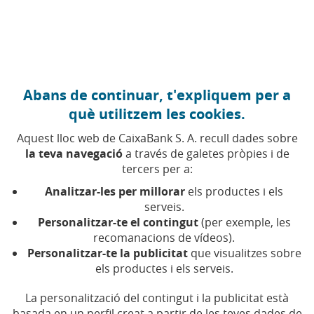
Anar al contingut central
Caixabank (Anar a Inici)
Abans de continuar, t'expliquem per a
DIGITALITZACIÓ
què utilitzem les cookies.
20 GENER 2020
Aquest lloc web de CaixaBank S. A. recull dades sobre
la teva navegació
a través de galetes pròpies i de
L’‘smartphone’ del futur
tercers per a:
seràs tu
Analitzar-les per millorar
els productes i els
serveis.
Personalitzar-te el contingut
(per exemple, les
Temps de lectura | 5 min.
recomanacions de vídeos).
Personalitzar-te la publicitat
que visualitzes sobre
els productes i els serveis.
La personalització del contingut i la publicitat està
basada en un perfil creat a partir de les teves dades de