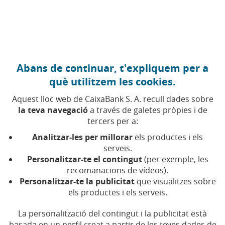
Anar al contingut central
Caixabank (Anar a Inici)
Abans de continuar, t'expliquem per a
què utilitzem les cookies.
Aquest lloc web de CaixaBank S. A. recull dades sobre
la teva navegació
a través de galetes pròpies i de
Digitalització
tercers per a:
Analitzar-les per millorar
els productes i els
Troba aquí tots els articles, vídeos i pòdcasts sobre
serveis.
digitalització a CaixaBank
Personalitzar-te el contingut
(per exemple, les
recomanacions de vídeos).
Personalitzar-te la publicitat
que visualitzes sobre
els productes i els serveis.
Compartir a Facebook (Obre en finestra 
Compartir a X (Obre en finestra nova
Compartir a WhatsApp (Obre en 
Compartir a LinkedIn (Obre 
Enviar per email (Obre 
La personalització del contingut i la publicitat està
basada en un perfil creat a partir de les teves dades de