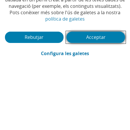
navegació (per exemple, els continguts visualitzats).
Pots conèixer més sobre l'ús de galetes a la nostra
(Obre en finestra no
política de galetes
(Abrir calendario)
Data
Rebutjar
Acceptar
Cercar
Filtrar
(Obre en finestra
Configura les galetes